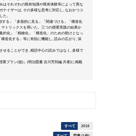
の読みはそれぞれの既有知識や既有体験等によって異な
ナイザーは, その多様な思考に対応し, なおかつコ
した。
分類する」「多面的に見る」「関連づける」「構造化
図, マトリックスを用いた。三つの授業実践の結果か
」「集約化」「精緻化」「構造化」のための助けとなっ
構造化する」等に有効に機能し, 読みの広がり, 深
せることができ, 精読中心の読みではなく, 多様で
業プラン(仮)』(明治図書 吉川芳則編 共著)に掲載
すべて
2016
すべて
図書 (1件)