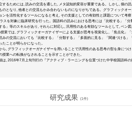
立するためには, 読みの交流を通した, メタ認知的変容が重要である。しかし, 個
ものとなり, 他者との交流もかみ合わないものになりがちである。グラフィックオーガ
ョンを活性化するツールになると考え, その支援としての有効性と課題について考察
年6クラスを対象に臨床研究を行った。国語科の読みにおける思考には「比較する」「
する」等のスキルがあり, それらに対応し, 汎用性のある有効なツールとして, ベン
との授業では, グラフィックオーガナイザーによる支援が思考を視覚化し, 「焦点化
た, 読みの交流においても「比較する」「分類する」「多面的に見る」「関連づける」「
ったことが明らかになった。
から, グラフィックオーガナイザーを用いることで汎用性のある思考の型を身につけさ
の授業への転換がなされることを示すことができた。
は, 2016年7月上旬刊行の『アクティブ・ラーニングを位置づけた中学校国語科の授
研究成果
(
1
件)