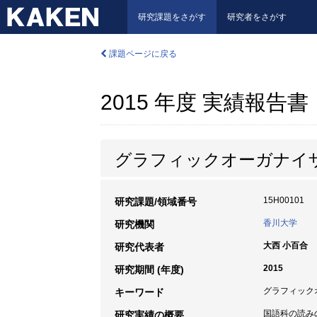
研究課題をさがす
研究者をさがす
課題ページに戻る
2015 年度 実績報告書
グラフィックオーガナイ
15H00101
研究課題/領域番号
香川大学
研究機関
大西 小百合
研究代表者
2015
研究期間 (年度)
グラフィックオ
キーワード
国語科の読み
研究実績の概要