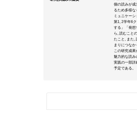
個の読みが成
るため多様な
ミュニケーシ
第1, 2学
する」「発想
ら, 読むこ
たこと, ま
まりにつなか
この研究成果
魅力的な読み
実践の一部詳細
予定である。