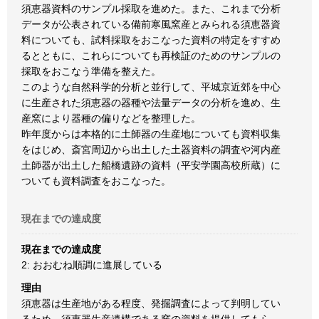
須恵器資料のサンプル採取を進めた。また、これまで分析
データが公表されている備前寒風窯産とみられる須恵器資
料についても、試料採取をおこなった資料の特定をすすめ
るとともに、これらについても再検証のためのサンプルの
採取をおこなう準備を整えた。
このような自然科学的分析と並行して、平城京近郊を中心
に生産された須恵器の器種や法量データの分析を進め、生
産窯により器種の偏りなどを整理した。
昨年度からは本格的に土師器の生産地についても資料収集
をはじめ、斎宮周辺から出土した土器資料の調査や河内産
土師器が出土した船橋遺跡の資料（平安学園高校所蔵）に
ついても資料調査をおこなった。
現在までの達成度
現在までの達成度
2: おおむね順調に進展している
理由
須恵器は生産地がある程度、発掘調査によって判明してい