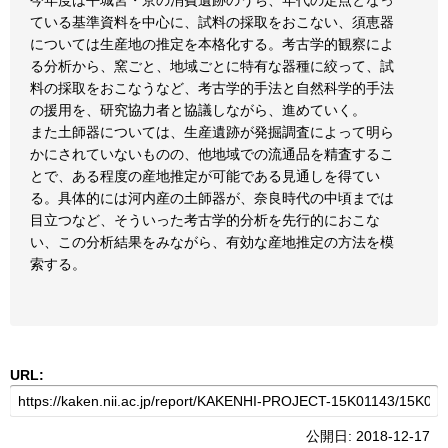
今年度は平城宮・京の消費遺跡のうち、年代の定点となっ
ている基準資料を中心に、試料の採取をおこない、須恵器
については生産地の推定を本格化する。考古学的観察によ
る分析から、窯ごと、地域ごとに特有な器種に絞って、試
料の採取をおこなうなど、考古学的手法と自然科学的手法
の援用を、研究協力者と協議しながら、進めていく。
また土師器については、生産遺跡が発掘調査によって明ら
かにされていないものの、他地域での流通品を精査するこ
とで、ある程度の産地推定が可能である見通しを得てい
る。具体的には河内産の土師器が、奈良時代の中頃までは
目立つなど、そういった考古学的分析を先行的におこな
い、この分析結果をみながら、有効な産地推定の方法を模
索する。
URL:
公開日: 2018-12-17