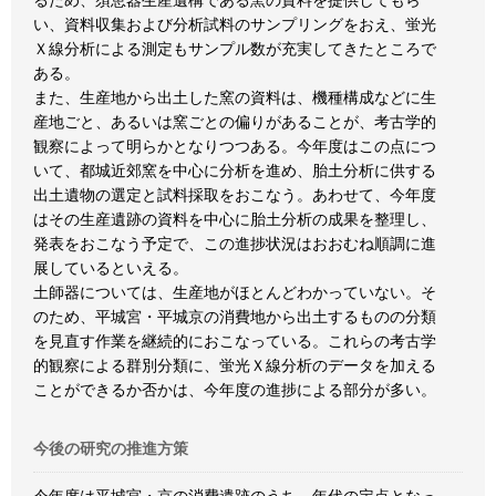
るため、須恵器生産遺構である窯の資料を提供してもら
い、資料収集および分析試料のサンプリングをおえ、蛍光
Ｘ線分析による測定もサンプル数が充実してきたところで
ある。
また、生産地から出土した窯の資料は、機種構成などに生
産地ごと、あるいは窯ごとの偏りがあることが、考古学的
観察によって明らかとなりつつある。今年度はこの点につ
いて、都城近郊窯を中心に分析を進め、胎土分析に供する
出土遺物の選定と試料採取をおこなう。あわせて、今年度
はその生産遺跡の資料を中心に胎土分析の成果を整理し、
発表をおこなう予定で、この進捗状況はおおむね順調に進
展しているといえる。
土師器については、生産地がほとんどわかっていない。そ
のため、平城宮・平城京の消費地から出土するものの分類
を見直す作業を継続的におこなっている。これらの考古学
的観察による群別分類に、蛍光Ｘ線分析のデータを加える
ことができるか否かは、今年度の進捗による部分が多い。
今後の研究の推進方策