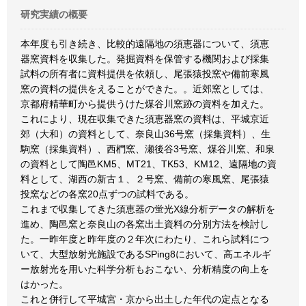
研究実績の概要
本年度も引き続き、比較的遠隔地の須恵器について、須恵
器窯資料を収集した。発掘資料を保管する機関および採集
試料の所有者に資料提供を依頼し、尾張猿投窯や備前寒風
窯の資料の提供をえることができた。。近郊窯としては、
京都府精華町から提供うけた煤谷川窯跡の資料を加えた。
これにより、現在収集できた須恵器窯の資料は、平城京近
郊（大和）の資料として、奈良山36号窯（採集資料）、生
駒窯（採集資料）、西椚窯、瀬後谷3号窯、煤谷川窯、和泉
の資料として陶邑KM5、MT21、TK53、KM12、遠隔地の資
料として、湖西の新古１、２号窯、備前の寒風窯、尾張猿
投窯などの各窯20点ずつの試料である。
これまで収集してきた須恵器の蛍光X線分析データの解析を
進め、陶邑窯と奈良山の各窯出土資料の分別方法を検討し
た。一昨年度と昨年度の２年次にわたり、これら試料につ
いて、大型放射光施設であるSPing8において、高エネルギ
ー放射光を用いた科学分析もおこない、分析精度の向上を
はかった。
これと併行して平城宮・京から出土した年代の定点となる