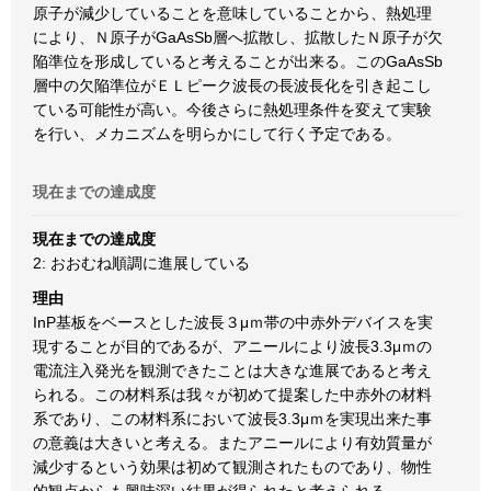
原子が減少していることを意味していることから、熱処理
により、Ｎ原子がGaAsSb層へ拡散し、拡散したＮ原子が欠
陥準位を形成していると考えることが出来る。このGaAsSb
層中の欠陥準位がＥＬピーク波長の長波長化を引き起こし
ている可能性が高い。今後さらに熱処理条件を変えて実験
を行い、メカニズムを明らかにして行く予定である。
現在までの達成度
現在までの達成度
2: おおむね順調に進展している
理由
InP基板をベースとした波長３μｍ帯の中赤外デバイスを実
現することが目的であるが、アニールにより波長3.3μｍの
電流注入発光を観測できたことは大きな進展であると考え
られる。この材料系は我々が初めて提案した中赤外の材料
系であり、この材料系において波長3.3μｍを実現出来た事
の意義は大きいと考える。またアニールにより有効質量が
減少するという効果は初めて観測されたものであり、物性