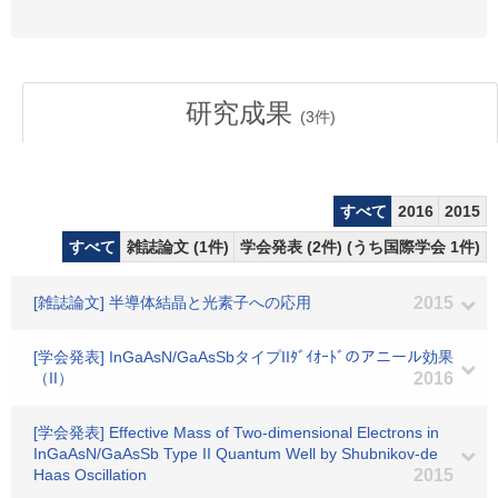
研究成果
(
3
件)
すべて
2016
2015
すべて
雑誌論文 (1件)
学会発表 (2件) (うち国際学会 1件)
[雑誌論文] 半導体結晶と光素子への応用
2015
[学会発表] InGaAsN/GaAsSbタイプIIﾀﾞｲｵｰﾄﾞのアニール効果
（II）
2016
[学会発表] Effective Mass of Two-dimensional Electrons in
InGaAsN/GaAsSb Type II Quantum Well by Shubnikov-de
Haas Oscillation
2015