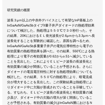
研究実績の概要
波長３μｍ以上の中赤外デバイスとして有望なInP基板上の
InGaAsN/GaAsSbタイプII量子井戸ダイオードの熱処理効果
について検討した。熱処理は５５０℃で３０秒行った。そ
の結果、20KにおけるＥＬ発光波長が2.6μｍから3.3μｍへ長
波長化することを実験的に確認した。原因を調べるため、
InGaAsN/GaAsSb多重量子井戸の電気伝導特性から電子の
有効質量の熱処理効果を調べた。その結果、550℃による熱
処理により電子の有効質量が0.62からo.51へ減少している
ことを見出した。これによりＥＬピーク波長の長波長化と
有効質量の減少が関係していることが予想される。さらに
ダイオードの電流電圧特性に対する熱処理効果についても
検討した。その結果、５５０℃の熱処理により、暗電流成
分が増大することを見出した。この実験結果は熱処理によ
りダイオード中に欠陥が形成されていることを示唆してい
る。すなわち、ＥＬピーク波長の長波長化と有効質量の減
少及び、ダイオード中の欠陥の増大が深く関係しているこ
とが予想される。有効質量の減少はInGaAsN層におけるＮ