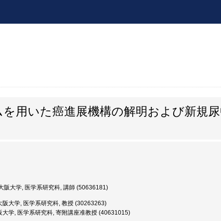
ムを用いた癌進展機構の解明および新規尿
阪大学, 医学系研究科, 講師 (50636181)
阪大学, 医学系研究科, 教授 (30263263)
大学, 医学系研究科, 寄附講座准教授 (40631015)