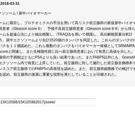
 2018-03-31
エクソソーム / 尿中バイオマーカー
ームに着目し、プロテオミクスの手法を用いて高リスク前立腺癌の新規尿中バイオ
患者（Gleason score 6）、予後不良前立腺癌患者（Gleason score 8-
ムを超遠心法により抽出精製し、iTRAQ法を用いて標識し、高分解能質量分析計（LTQ O
ろ、尿中エクソソームより合計3520個のタンパクを同定した。これらのタンパク
パクを１１個認めた。これら複数のタンパクをバイオマーカー候補としてSRM/MRM
on scoreと関連し、また生検陰性群に比べ前立腺癌患者において有意に高値を示した
癌の予測能はともにPSAよりも良い結果であった。またFABP5以外にも、Granulin, A
エクソソーム内で有意に上昇していた。前立腺癌に対して施行した前立腺全摘標本で
ンスコア前立腺癌でのFABP5の高発現を認めた。また、前立腺癌細胞株での検討
発現を認め、前立腺癌の進展に重要な役割を果たしていることが示唆された。