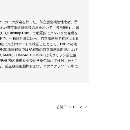
マーカーの探索を行った。前立腺生検陰性患者、予
9）から得られた前立腺直腸診後の尿を用いて（各群6例）、尿
rbitrap Elite）で網羅的にタンパクの発現を
の中で、生検陰性群に比べ、前立腺癌群で有意に上昇
法にて別コホートで検証したところ、FABP5が有
。ROC曲線解析ではFABP5の前立腺癌診断能および
MBP, CHMP4A, CHMP4Cは高グリソン前立腺
FABP5の発現を免疫化学染色法にて検討したとこ
でも、前立腺癌細胞株および、そのエクソソーム中に
公開日: 2018-12-17