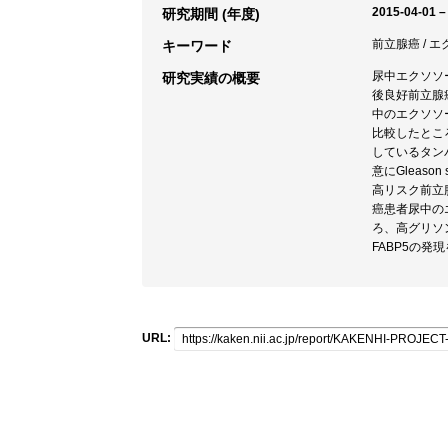
2015-04-01 –
研究期間 (年度)
前立腺癌 / 
キーワード
尿中エクソソ
研究実績の概要
後良好前立腺癌
中のエクソソー
比較したとこ
しているタン
意にGleas
高リスク前立腺
癌患者尿中の
ろ、高グリソ
FABP5の
URL: