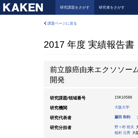
研究課題をさがす
研究者をさがす
課題ページに戻る
2017 年度 実績報告書
前立腺癌由来エクソソー
開発
15K10588
研究課題/領域番号
大阪大学
研究機関
藤田 和利
大
研究代表者
野々村 祝夫
大
研究分担者
植村 元秀
大阪