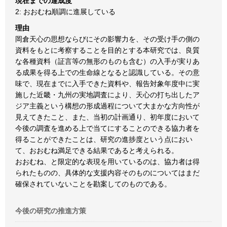
現在までの達成度
2: おおむね順調に進展している
理由
岡倉天心の思想ならびにその影響力を、その受け手の側の
資料をもとに考察することを目的とする本研究では、良質
な各種資料（証言等の無形のものも含む）の入手が実りあ
る成果を得る上での生命線となると認識している。その意
味で、現在までに入手できた資料や、報告対象年度中に実
施した近畿・九州の実地調査により、天心の打ち出したア
ジア主義という構想の形成過程について大まかな方向性が
見えてきたこと、また、当初の計画通り、初年度において
今後の調査を進める上で当てにすることのできる協力者を
得ることができたことは、研究の進捗度という点におい
て、おおむね満足できる結果であると考えられる。
おおむね、と限定的な表現を用いているのは、協力者は得
られたものの、具体的な支援内容そのものについてはまだ
確保されていないことを勘案してのものである。
今後の研究の推進方策