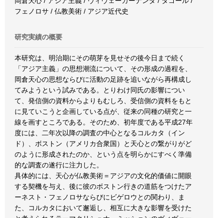
岡倉天心 / アジア主義 / ヴィヴェーカーナンダ / タゴール /
フェノロサ / 仏教美術 / アジア近代史
研究実績の概要
本研究は、明治期にその萌芽を見せその後今日まで続く
「アジア主義」の思想潮流について、その形成の過程を、
岡倉天心の思想ならびに活動の足跡を追いながら再構成し
てみようという試みである。とりわけ同氏の影響につい
て、発信側の資料からよりもむしろ、受信側の資料をもと
に見ていこうと企画している点が、従来の同種の研究と一
線を画すところである。そのため、初年度である平成27年
度には、二年次以降の調査の中心となるコルカタ（イン
ド）、ボストン（アメリカ合衆国）と天心との繋がりがど
のように形成されたのか、という点を明らかにすべく準備
的な調査の遂行に注力した。
具体的には、天心が仏教美術＝アジアの文化的価値に開眼
する契機を与え、後に彼のボストン行きの道筋をつけたア
ーネスト・フェノロサならびにビゲロウとの関わり、ま
た、コルカタにおいて邂逅し、相互に大きな影響を受けた