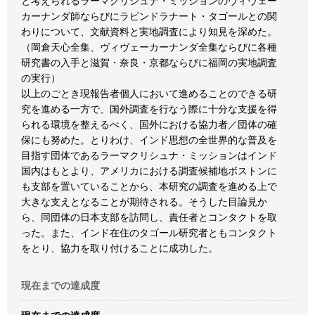
と考えられるラーマクリシュナ・ミッションのヴィヴェー
カーナンダ師ならびにラビンドラナート・タゴールとの関
わりについて、文献資料と実地調査により知見を深めた。
（岡倉天心全集、ヴィヴェーカーナンダ全集ならびに各種
研究書の入手と滋賀・奈良・京都ならびに福岡の実地調査
の実行）
以上のごとき現報告者個人において進めることのできる研
究を進める一方で、国外調査を行なう際に十分な支援を得
られる環境を整えるべく、国外における協力者／団体の確
保にも努めた。とりわけ、インド思想の全世界的な普及を
目指す団体であるラーマクリシュナ・ミッションはインド
国内はもとより、アメリカにおける調査候補地ボストンに
も支部を置いていることから、本研究の調査を進める上で
大きな支えとなることが期待される。そうした目論見か
ら、同団体の日本支部を訪問し、責任者とコンタクトを取
った。また、インド在住のタゴール研究者ともコンタクト
をとり、協力を取り付けることに成功した。
現在までの達成度