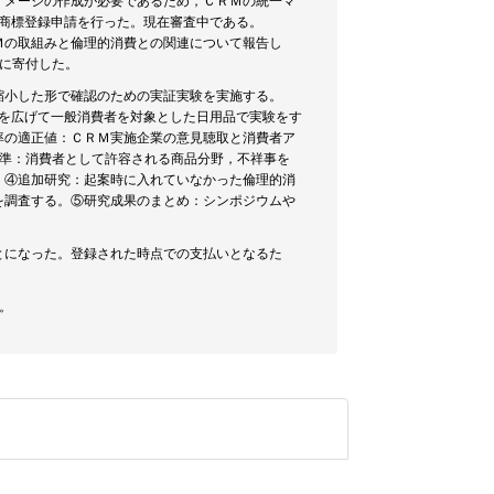
イメージの作成が必要であるため，ＣＲＭの統一マ
、商標登録申請を行った。現在審査中である。
Ｍの取組みと倫理的消費との関連について報告し
めに寄付した。
縮小した形で確認のための実証実験を実施する。
域を広げて一般消費者を対象とした日用品で実験をす
率の適正値：ＣＲＭ実施企業の意見聴取と消費者ア
基準：消費者として許容される商品分野，不祥事を
。④追加研究：起案時に入れていなかった倫理的消
を調査する。⑤研究成果のまとめ：シンポジウムや
とになった。登録された時点での支払いとなるた
。