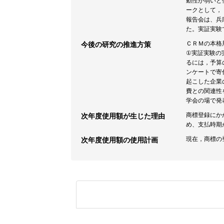
動性が弱いと
ークとして，
報告会は、兵
た。実証実験
ＣＲＭの本格
今後の研究の推進方策
①実証実験の
るには，予算
ンケートで寄
起こした企業
費との関連性
学会の場で発
商標登録にか
次年度使用額が生じた理由
め、支払時期
現在，商標の
次年度使用額の使用計画