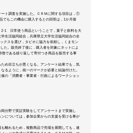
ケート調査を実施した。ＣＲＭに関する項目は，①
商品でもこの機会に購入するとの回答は，1か月後
2-1 日常使う商品ということで，菓子と飲料を大
大学生活協同組合，兵庫県立大学生活協同組合の全
ソックスを選び，タビオに協力を依頼し，くまモン
売した。販売終了後に．購入者を対象にネットによ
特徴である繰り返して寄付つき商品を販売する事
るため目立ちが悪くなる。アンケート結果でも，気
くなるように，統一のマークが必要と結論付けた。
主催の「消費者・事業者・行政によるワークショッ
の両分野で実証実験をしてアンケートまで実施し
ョンについては，参加企業からの支援を受ける事が
場も離れるため，複数商品で売場を展開しても，連