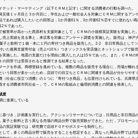
イテッド・マーケティング（以下ＣＲＭと記す）に関する消費者の行動を調べた。
発災後１ヶ月目と３か月目に，学生および一般社会人を対象にＣＲＭに関するアン
品であれば購入したいとの回答は，1か月後61％，3か月後62％②すぐに使わない
12％であった。
で被害率が高かった西原村を支援対象として，ＣＲＭの小規模実証実験を実施した。
し売上実績を見る事と，来店客を対象にアンケート調査を実施した。販売は，神戸
，菓子と飲料で１個・本に１円の寄付つき商品を販売した。2-2 非日常商品として
付いた復興支援寄付金（売上×10％）つきソックスを実店舗とネットショップで販
を実施した。地震の支援だけを理由に購入した人は15％であった。また，ＣＲＭの
トの回答では受容されると推測できる結果となった。
マークを作成。商標登録を進めている。複数の商品を販売する場合に，売場が離れ
という回答が多かったため，店頭での目立ちとＣＲＭに関連する商品が分かりやす
費（社会に役立つ消費）の１つに「寄付つき商品」も位置付けられている。兵庫県
践する消費者市民社会～」で，ＣＲＭの取組みと倫理的消費との関連を発表した。
成度
順調に進展している
に基づき，計画案を実行した。アクションリサーチについては，日用品と非日用品
，菓子と飲料と言う異なる売場の商品分野で販売実験ができた。ただ，プロモーシ
品の実証実験では，研究費で店頭ＰＯＰやポスターを制作した。
として，多くの商品分野で販売をすることを想定すると，異なった商品分野では売