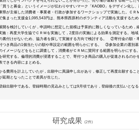
個別でしかインパクトを与えられないことが分かった。売り場が連動する統一した
「買うと募金」というイメージが伝わりやすいマーク「KAOBO」をデザイン化し
庫県が主催した消費者・事業者・行政が参加するワークショップで実施した。ＣＲ
で集まった支援金1,095,543円は、熊本県西原村のボランティア活動を支援するた
展開を検討していくが，申請時に想定した規模は予算的に難しくなっているため，
実施：再度大学生協でＣＲＭを実施して，2度目の実施による効果を測定する。地
の裏付けがないため、協力者を探して実施する方向で検討する。 ②寄付金の額・
付つき商品の1個当たりの額や率設定の範囲を明らかにする。 ③参加企業の選別
のイメージなどをもとに調査して，消費者がＣＲＭに賛同する範囲を明らかにする
を研究する。倫理的消費が浸透することで、寄付つき商品の購入が促進されるのか
表できる内容にまとめる。
かる費用を計上していたが，出願中に異議申し出があり，修正して再度出願するこ
が延期となったことで差異が生じた。
登録出願中である。登録時期の見込みとしては9月頃であり，登録後の支払いとなる
研究成果
(
2
件)