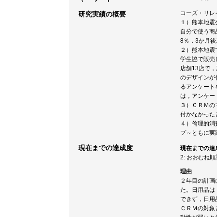
コーズ・リレ
研究実績の概要
１）熊本地震
自分で使う商
8％，3か月後
２）熊本地震
学生協で販売
店舗13店で
のデザインが
るアンケート
は，アンケー
３）ＣＲＭの
付かなかった
４）倫理的消
プ～ともに実
現在までの達成度
現在までの達
2: おおむね
理由
２年目の計画
た。日用品は
できず，日用
ＣＲＭの対象