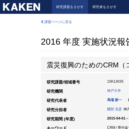
研究課題をさがす
研究者をさがす
課題ページに戻る
2016 年度 実施状況
震災復興のためのCRM
15K13035
研究課題/領域番号
神戸大学
研究機関
馬場 新一
神
研究代表者
國部 克彦
神戸
研究分担者
2015-04-01 –
研究期間 (年度)
CRM / 寄付
キーワード