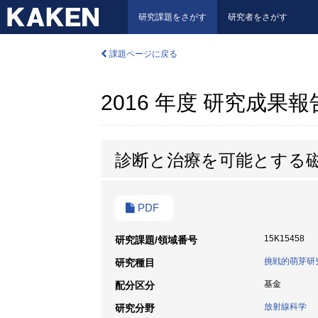
研究課題をさがす
研究者をさがす
課題ページに戻る
2016 年度 研究成果
診断と治療を可能とする
PDF
15K15458
研究課題/領域番号
挑戦的萌芽研
研究種目
基金
配分区分
放射線科学
研究分野