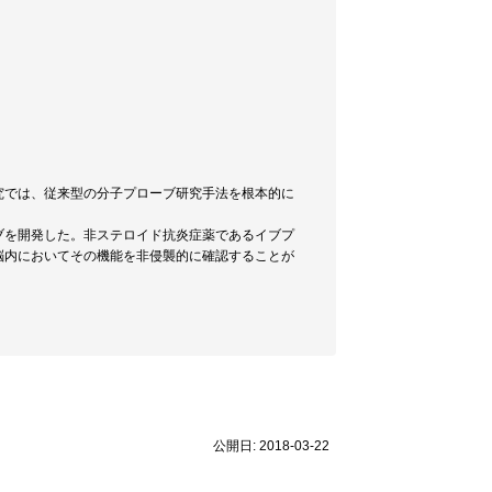
究では、従来型の分子プローブ研究手法を根本的に
ブを開発した。非ステロイド抗炎症薬であるイブプ
脳内においてその機能を非侵襲的に確認することが
公開日: 2018-03-22