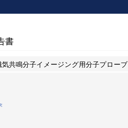
報告書
磁気共鳴分子イメージング用分子プローブ
究