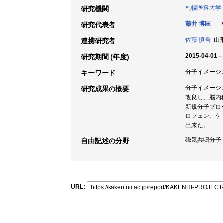
札幌医科大学
研究機関
藤井 博匡
札
研究代表者
佐藤 慎吾
山形
連携研究者
2015-04-01 –
研究期間 (年度)
分子イメージング 
キーワード
分子イメージ
研究成果の概要
改良し、脳内
新規分子プロ
ロフェン、ケ
出来た。
磁気共鳴分子
自由記述の分野
URL: