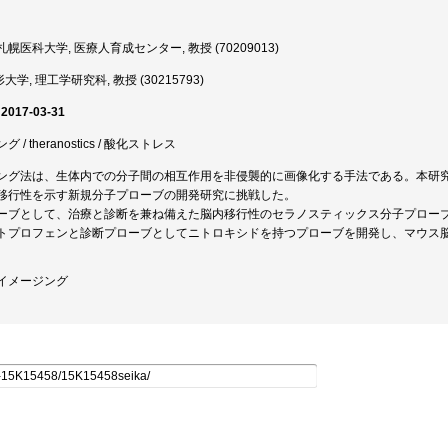
幌医科大学, 医療人育成センター, 教授 (70209013)
大学, 理工学研究科, 教授 (30215793)
 2017-03-31
/ theranostics / 酸化ストレス
ング法は、生体内での分子間の相互作用を非侵襲的に画像化する手法である。本研
移行性を示す新規分子プローブの開発研究に挑戦した。
ーブとして、治療と診断を兼ね備えた脳内移行性のセラノスティックス分子プロー
トプロフェンと診断プローブとしてニトロキシドを持つプローブを開発し、マウス
イメージング