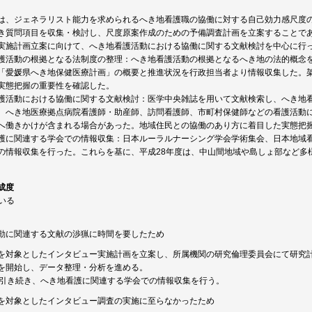
は、ジェネラリスト能力を求められるへき地看護職の協働に対する自己効力感尺度
き質問項目を収集・検討し、尺度原案作成のための予備調査計画を立案することであ
実施計画立案に向けて、へき地看護活動における協働に関する文献検討を中心に行
護活動の根拠となる法制度の整理：へき地看護活動の根拠となるへき地の法的概念
「愛媛県へき地保健医療計画」の概要と推進状況を行政担当者より情報収集した。
実態把握の重要性を確認した。
護活動における協働に関する文献検討：医学中央雑誌を用いて文献検索し、へき地
、へき地医療拠点病院看護師・助産師、訪問看護師、市町村保健師などの看護活動
へ働きかけが含まれる場合があった。地域住民との協働のあり方に着目した実態把
護に関連する学会での情報収集：日本ルーラルナーシング学会学術集会、日本地域
の情報収集を行った。これらを基に、平成28年度は、中山間地域や島しょ部など多
成度
ている
動に関連する文献の渉猟に時間を要したため
を対象としたインタビュー実施計画を立案し、所属機関の研究倫理委員会にて研究
を開始し、データ整理・分析を進める。
に引き続き、へき地看護に関連する学会での情報収集を行う。
を対象としたインタビュー調査の実施に至らなかったため