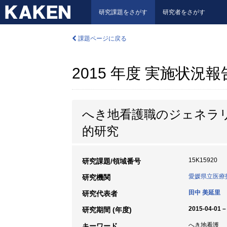
研究課題をさがす
研究者をさがす
課題ページに戻る
2015 年度 実施状況
へき地看護職のジェネラ
的研究
15K15920
研究課題/領域番号
愛媛県立医療
研究機関
田中 美延里
研究代表者
2015-04-01 –
研究期間 (年度)
へき地看護
キーワード