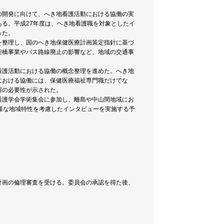
の開発に向けて、へき地看護活動における協働の実
る。平成27年度は、へき地看護職を対象としたイ
った。
を整理し、国のへき地保健医療計画策定指針に基づ
架橋事業やバス路線廃止の影響など、地域の交通事
看護活動における協働の概念整理を進めた。へき地
における協働には、保健医療福祉専門職だけでな
握の必要性が示された。
看護学会学術集会に参加し、離島や中山間地域にお
様な地域特性を考慮したインタビューを実施する予
計画の倫理審査を受ける。委員会の承認を得た後、