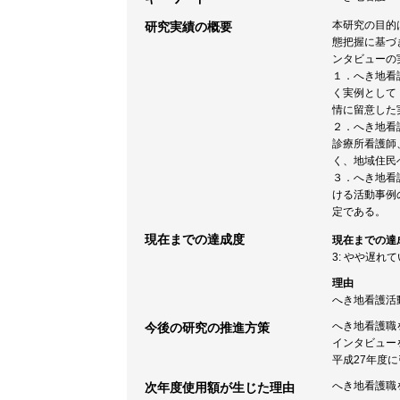
本研究の目的
研究実績の概要
態把握に基づ
ンタビューの
１．へき地看
く実例として
情に留意した
２．へき地看
診療所看護師
く、地域住民
３．へき地看
ける活動事例
定である。
現在までの達成度
現在までの達
3: やや遅れ
理由
へき地看護活
へき地看護職
今後の研究の推進方策
インタビュー
平成27年度
へき地看護職
次年度使用額が生じた理由