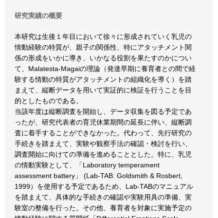
研究実績の概要
本研究は生後１年目において徐々に形成されていく乳児の
情動経験の特質が、親子の関係性、特にアタッチメント関
係の形成をいかに導き、いかなる役割を果たすのかについ
て、Malatesta-Magaiの理論（発達早期に養育者との間で経
験する情動の特質がアタッチメントの組織化を導く）を踏
まえて、縦断データを用いて実証的に検証を行うことを目
的としたものである。
当該年度は縦断調査を開始し、データ収集を図る予定であ
ったが、研究代表者の育児休業期間の延長に伴い、縦断調
査に着手することができなかった。代わって、先行研究の
手続きを踏まえて、実験や観察手法の確認・検討を行い、
調査開始に向けての準備を進めることとした。特に、乳児
の情動実験として、「Laboratory temperament
assessment battery」 (Lab-TAB: Goldsmith & Rosbert,
1999）を使用する予定であるため、Lab-TABのマニュアル
を踏まえて、具体的な手続きの確認や実験用具の準備、実
験室の整備を行った。その他、養育者を対象に実施予定の