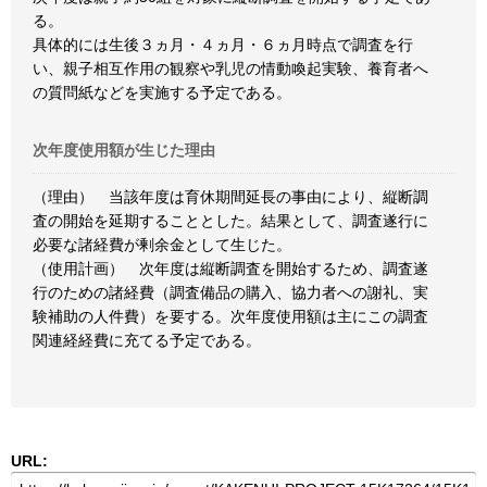
る。
具体的には生後３ヵ月・４ヵ月・６ヵ月時点で調査を行
い、親子相互作用の観察や乳児の情動喚起実験、養育者へ
の質問紙などを実施する予定である。
次年度使用額が生じた理由
（理由） 当該年度は育休期間延長の事由により、縦断調
査の開始を延期することとした。結果として、調査遂行に
必要な諸経費が剰余金として生じた。
（使用計画） 次年度は縦断調査を開始するため、調査遂
行のための諸経費（調査備品の購入、協力者への謝礼、実
験補助の人件費）を要する。次年度使用額は主にこの調査
関連経経費に充てる予定である。
URL: