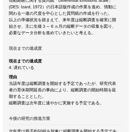
情動経験に関する質問紙「Differential Emotions Scale」
(DES: Izard, 1972）の日本語版作成の作業を進め、情動に
関わる一連の尺度を中心とした質問紙の作成を行った。
以上の準備状況を踏まえて、来年度は縦断調査を確実に開
始させ、主に生後３～６ヵ月の縦断データの収集を図り、
必要なデータ分析を進めていきたいと考える。
現在までの達成度
現在までの達成度
4: 遅れている
理由
当該年度は縦断調査を開始する予定であったが、研究代表
者の育休期間延長の事由により、縦断調査の開始時期を延
期することとした。
縦断調査は次年度に速やかに実施する予定である。
今後の研究の推進方策
次年度は親子約50組を対象に縦断調査を開始する予定であ