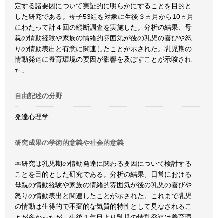
定する諸要因について実証的に明らかにすることを目的と
した研究である。母子53組を対象に生後３ヵ月から10ヵ月
にわたって計４回の縦断調査を実施した。分析の結果、母
親の情動経験や家族の情緒的雰囲気が後の乳児の喜びや怒
りの情動表出と有意に関連したことが示された。乳児期の
情動発達に養育環境の要因が影響を及ぼすことが示唆され
た。
自由記述の分野
発達心理学
研究成果の学術的意義や社会的意義
本研究は乳児期の情動発達に関わる要因について検討する
ことを目的とした研究である。分析の結果、日常における
母親の情動経験や家族の情緒的雰囲気が後の乳児の喜びや
怒りの情動表出と関連したことが示された。これまで乳児
の情動は生得的で不変的な気質的特性として見なされるこ
とが多かったが、生後１年目より乳児の情動発達は養育環