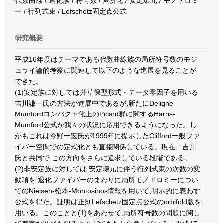
代数曲線 / 退化族 / 符号数 / 局所化 / 安定環元 / モノドロミ
ー / 行列式束 / Lefschetz固定点公式
研究概要
平成16年度はテーマである代数曲線族の局所符号数のモジ
ュライ論的考察に関連して以下のような進展を見ることが
できた。
(1)安定族に対しては井草保型形式・テータ零因子を用いる
吉川謙一氏の方法が進展中であるが,新たにDeligne-
Mumfordコンパクト化上のPicard群に関するHarris-
Mumford公式が我々の状況に応用できるようになった。し
かもこれは今野一宏氏が1999年に提示したClifford一般ファ
イバー空間での定式化とも直接関係している。現在、吉川
氏と共同で,この方向をさらに追求している段階である。
(2)非安定族に対しては,安定環元に伴う行列式束の次数の変
動項を,退化ファイバーのまわりに局所モノドロミーについ
てのNielsen-松本-Montosinos情報を用いて,明示的に表わす
公式を得た。証明は正則Lefschetz固定点公式のorbifold版を
用いる。このことと(1)をあわせて,局所符号数の問題に関し