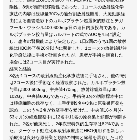
とした。腫瘍はUICC分類のT4と判定され、4例が頸部転移
陽性、8例が頸部転移陰性であった。1コースの放射線化学
療法の内容は総線量30Gyの過分割放射線照射、大腿動脈経
由による血管造影下のカルボプラチン超選択的動注とテガ
フール・ウラシル400-600mg/日の連日内服投与である。カ
ルボプラチン投与量はカルバートの式でAUCを4.5に設定
し、患者の腎機能により決定した。1日2回のうち1回の放射
線はHBO終了後20分以内に照射した。1コースの放射線動注
化学療法後に手術が計画されたが、患者が手術を拒否した
場合には2コース目が実行された。
結果と結論
3名が1コースの放射線動注化学療法後に手術され、他の9例
は2コース後に手術なく経過観察された。カルボプラチン投
与量は300-600mg、中央値470mg、放射線総線量は30-
102Gy、中央値60Gyであった。手術例3名の切除標本中に
は腫瘍細胞の残存なく、非手術例9名中3名に原発巣再発を
認め、このうち2名が救済手術を受けた。中央値16ヶ月(4-
53ヶ月)の経過観察中に12名中11名の原発巣と頸部が制御さ
れた。2名が他病死し、2年疾患特異的生存率は82%であっ
た。ターゲット動注化学放射線療法にHBO併用する新しい
治療法は良好な原発巣と頸部の制御と臓器を温存した口腔