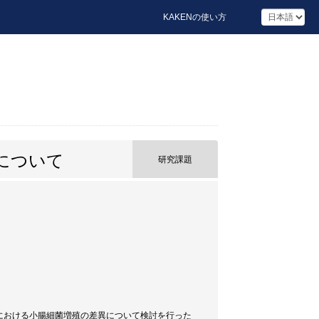
KAKENの使い方
について
研究課題
要介護高齢者における小腸細菌増殖の差異について検討を行った