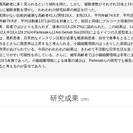
護高齢者に多く見られるという傾向を得た。しかし、被験者数がそれぞれ10名と1
らに被験者数を増やし、われわれの研究結果の検証を行った。
障がない比較的健康な高齢者41人(男性18人、女性23人、平均年齢74.6才、平均活動
年齢78.8才、平均活動量1371歩/日)を対象として、前回と同様にグルコース溶液(50
、前者ではひとりも見られず、後者の11人(26.2%)に認められた。この結果は、Lewisら
人中18人(29.1%)やParlesakら(J Am Geriatr Soc2003)によるドイツの入居
は、透析患者、日常的なインスリン注射が必要な糖尿病患者、自分で食事をとるこ
めるとさらに罹患率は上昇すると考えられる。小腸細菌増殖のはっきりした原因は
停滞があげられている。今回のわれわれの結果は、きわめて不活動な日常生活を送
起こりやすい可能性を示している。さらに、健常高齢者では小腸細菌増殖は非常にま
I18.5未満であった。小腸細菌増殖による体重の減少は、Parlesakらの研究で
ると考えるのが妥当であろう。
研究成果
(
2
件)