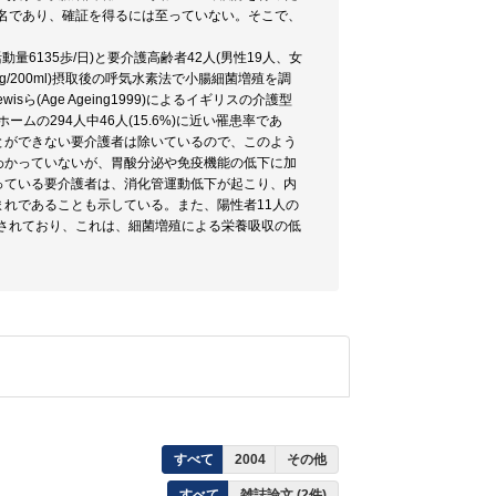
5名であり、確証を得るには至っていない。そこで、
量6135歩/日)と要介護高齢者42人(男性19人、女
g/200ml)摂取後の呼気水素法で小腸細菌増殖を調
(Age Ageing1999)によるイギリスの介護型
型老人ホームの294人中46人(15.6%)に近い罹患率であ
とができない要介護者は除いているので、このよう
わかっていないが、胃酸分泌や免疫機能の低下に加
っている要介護者は、消化管運動低下が起こり、内
れであることも示している。また、陽性者11人の
も報告されており、これは、細菌増殖による栄養吸収の低
すべて
2004
その他
すべて
雑誌論文 (2件)