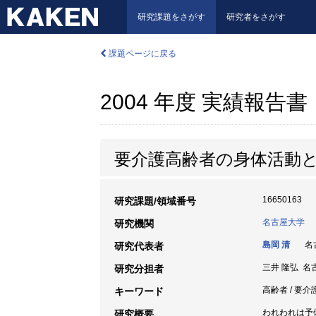
研究課題をさがす
研究者をさがす
課題ページに戻る
2004 年度 実績報告書
要介護高齢者の身体活動
16650163
研究課題/領域番号
名古屋大学
研究機関
島岡 清
名古
研究代表者
三井 隆弘 名
研究分担者
高齢者 / 要介
キーワード
われわれは予備的
研究概要