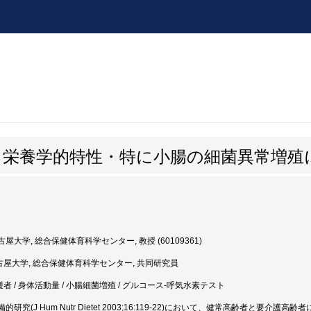
と栄養学的特性・特に小腸の細菌異常増殖
屋大学, 総合保健体育科学センター, 教授 (60109361)
古屋大学, 総合保健体育科学センター, 共同研究員
護者 / 身体活動量 / 小腸細菌増殖 / グルコース-呼気水素テスト
研究(J Hum Nutr Dietet 2003;16:119-22)において、健常高齢者と