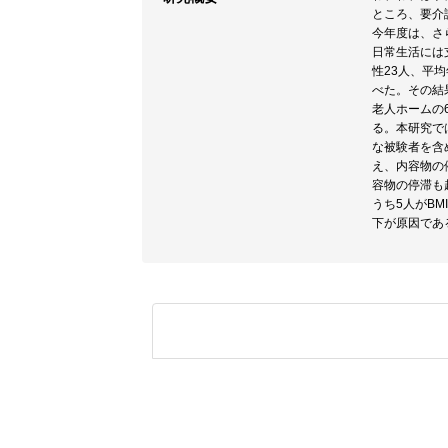
ところ、要介
今年度は、さ
日常生活には支
性23人、平均
べた。その結果
老人ホームの62
る。本研究で
な被験者を含
え、内容物の
容物の停滞も
うち5人がBM
下が原因であ