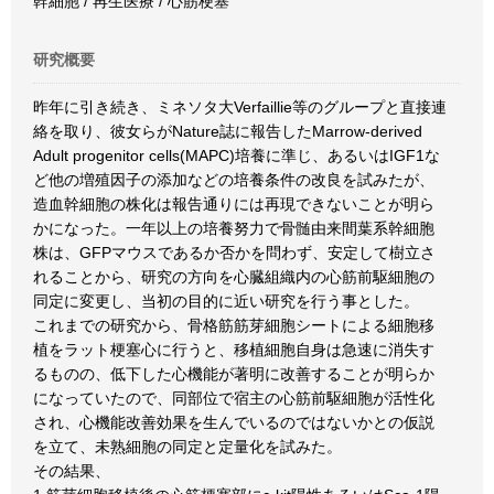
幹細胞 / 再生医療 / 心筋梗塞
研究概要
昨年に引き続き、ミネソタ大Verfaillie等のグループと直接連
絡を取り、彼女らがNature誌に報告したMarrow-derived
Adult progenitor cells(MAPC)培養に準じ、あるいはIGF1な
ど他の増殖因子の添加などの培養条件の改良を試みたが、
造血幹細胞の株化は報告通りには再現できないことが明ら
かになった。一年以上の培養努力で骨髄由来間葉系幹細胞
株は、GFPマウスであるか否かを問わず、安定して樹立さ
れることから、研究の方向を心臓組織内の心筋前駆細胞の
同定に変更し、当初の目的に近い研究を行う事とした。
これまでの研究から、骨格筋筋芽細胞シートによる細胞移
植をラット梗塞心に行うと、移植細胞自身は急速に消失す
るものの、低下した心機能が著明に改善することが明らか
になっていたので、同部位で宿主の心筋前駆細胞が活性化
され、心機能改善効果を生んでいるのではないかとの仮説
を立て、未熟細胞の同定と定量化を試みた。
その結果、