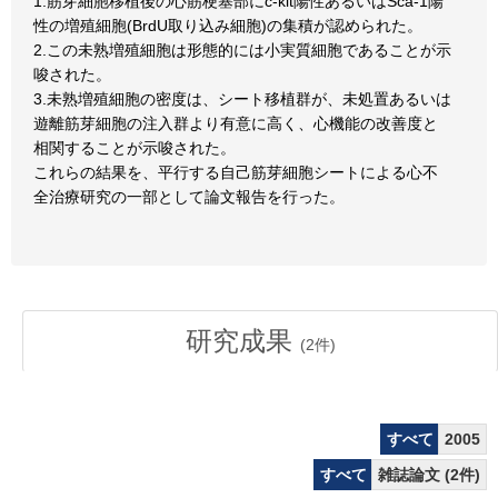
1.筋芽細胞移植後の心筋梗塞部にc-kit陽性あるいはSca-1陽
性の増殖細胞(BrdU取り込み細胞)の集積が認められた。
2.この未熟増殖細胞は形態的には小実質細胞であることが示
唆された。
3.未熟増殖細胞の密度は、シート移植群が、未処置あるいは
遊離筋芽細胞の注入群より有意に高く、心機能の改善度と
相関することが示唆された。
これらの結果を、平行する自己筋芽細胞シートによる心不
全治療研究の一部として論文報告を行った。
研究成果
(
2
件)
すべて
2005
すべて
雑誌論文 (2件)