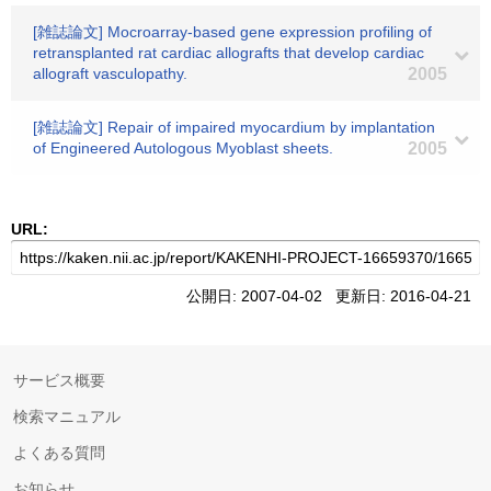
[雑誌論文] Mocroarray-based gene expression profiling of
retransplanted rat cardiac allografts that develop cardiac
allograft vasculopathy.
2005
[雑誌論文] Repair of impaired myocardium by implantation
of Engineered Autologous Myoblast sheets.
2005
URL:
公開日: 2007-04-02 更新日: 2016-04-21
サービス概要
検索マニュアル
よくある質問
お知らせ