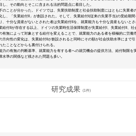
目し、その動向とそこに含まれる法的問題点に着目した。
下のことが分かった。ドイツでは、失業扶助制度と社会扶助制度にはともに失業者
化し、「失業給付II」が創設された。そして、失業給付I(従来の失業手当)の受給期
り、十分な資産がないとされた者は失業給付IIを、就業能力も十分な資産もないとさ
業給付IIが存在する以上、ドイツの失業時生活保障制度が失業給付I、失業給付II、
の有無によって対象とする給付を変えることで、就業能力のある者を積極的に労働
の方向性の変化は、失業給付IIが創設されると同時にその額が社会扶助水準にまで
れたことなどからも裏付けられる。
能力の有無の判断基準、就業能力を有する者への就労機会の提供方法、給付制限を実
障水準の関係など残された問題も多い。
研究成果
(
1
件)