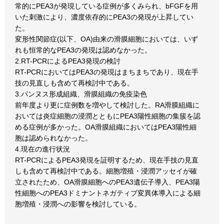
常的にPEA3が発現している症例が多くみられ、bFGFを用
いた刺激により、濃度依存的にPEA3の発現が上昇してい
た。
変形性関節症(以下、OA)由来の滑膜細胞においては、いず
れも恒常的なPEA3の発現は認めなかった。
2.RT-PCRによるPEA3発現の検討
RT-PCRにおいてはPEA3の発現はまちまちであり、現在手
技の見直しも含めて再検討中である。
3.パンヌス形成組織、滑膜組織の免疫染色
前年度より更に症例数を増やして検討した。RA滑膜組織に
おいては炎症細胞の浸潤とともにPEA3陽性細胞の集簇を認
める症例が多かった。OA滑膜組織においてはPEA3陽性細
胞は認められなかった。
4.現在の進行状況
RT-PCRによるPEA3発現を証明するため、現在手技の見直
しも含めて再検討中である。細胞増殖・浸潤アッセイが確
立されたため、OA滑膜細胞へのPEA3遺伝子導入、PEA3陽
性細胞へのPEA3ドミナントネガティブ変異体導入による細
胞増殖・浸潤への影響を検討している。