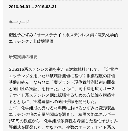
2016-04-01 – 2019-03-31
キーワード
塑性予ひずみ / オーステナイト系ステンレス鋼 / 電気化学的
エッチング / 非破壊評価
研究実績の概要
SUS316系ステンレス鋼を主たる対象材料として、「定電位
エッチングを用いた非破壊計測値に基づく損傷程度の評価
基盤の確立」ならびに「実プラント現位置計測技術の開発
と適用性の実証」を行った。さらに、同手法を広くオース
テナイト系ステンレス鋼に拡張するための方法論を構築す
るとともに、実構造物への適用手順を開発した。
まず、化学組成の異なる材料間におけるひずみと変形双晶
エッチング痕の定量的関係を調査し、積層欠陥エネルギー
(SFE)の観点から、化学組成依存性を考慮した塑性予ひずみ
評価式を開発した。すなわち、複数のオーステナイト系ス