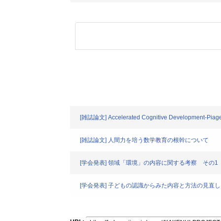
[雑誌論文] Accelerated Cognitive Development-Piage
[雑誌論文] 人間力を培う数学教育の根幹について
[学会発表] 領域「環境」の内容に関する考察 その1
[学会発表] 子どもの認識からみた内容と方法の見直し