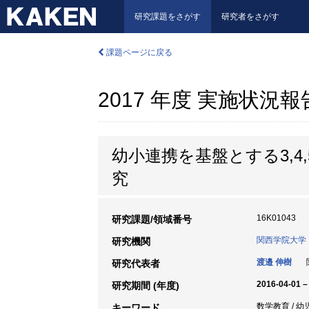
研究課題をさがす
研究者をさがす
課題ページに戻る
2017 年度 実施状況
幼小連携を基盤とする3,
究
16K01043
研究課題/領域番号
関西学院大学
研究機関
渡邉 伸樹
関
研究代表者
2016-04-01 –
研究期間 (年度)
数学教育 / 幼児
キーワード