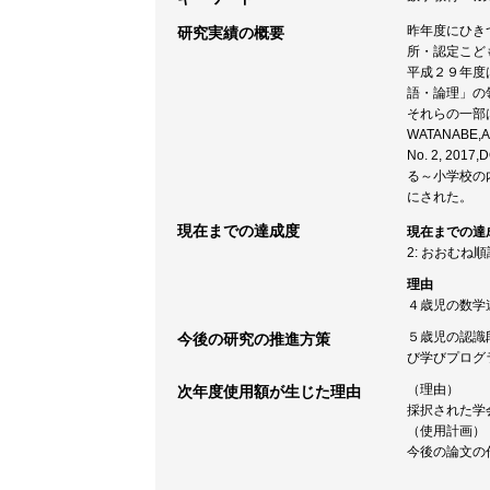
昨年度にひき
研究実績の概要
所・認定こど
平成２９年度
語・論理」の
それらの一部は
WATANABE,Acc
No. 2, 20
る～小学校の内
にされた。
現在までの達成度
現在までの達
2: おおむね
理由
４歳児の数学
５歳児の認識
今後の研究の推進方策
び学びプログ
（理由）
次年度使用額が生じた理由
採択された学
（使用計画）
今後の論文の