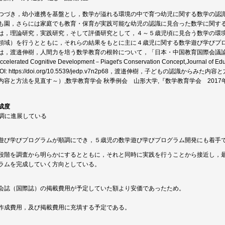
つづき，幼小連携を基盤とし，数学が溢れる環境の中で育つ幼児に関する数学の認
も園，さらには家庭でも教育・保育が実践可能な幼児の認識に見合った数学に関す
は，理論研究，実践研究，そして評価研究として，４～５歳児頃に見合う数学の環
領域）を行うとともに，それらの結果をもとに主に４歳児に関する数学遊び学びプ
，渡邉伸樹，人間力を培う数学教育の根幹について，「日本・中国教育国際会議論文集」，2
elerated Cognitive Development－Piaget's Conservation Concept,Journal of Educ
17,DOI: https://doi.org/10.5539/jedp.v7n2p68，渡邉伸樹，子どもの
容と方法を見直す～）,数学教育学会 秋季例会 山形大学,『数学教育学会 2017年度 
成度
順調に進展している
遊び学びプログラムが順調にでき，５歳児の数学遊び学びプログラム開発にも着手
段階を調査から明らかにするとともに，それと同時に実践を行うことから接近し，
ラムを完成していく方向としている。
会誌（国際誌）の掲載費用が予定していた額より安価であったため。
作成費用，及び掲載費用に充填する予定である。