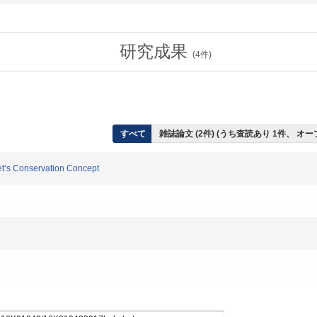
研究成果
(
4
件)
すべて
雑誌論文 (2件) (うち査読あり 1件、 オ
t’s Conservation Concept