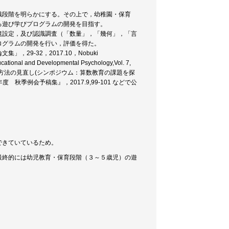
識段階を明らかにする。その上で，幼稚園・保育
る遊び学びプログラムの開発を目指す。
境設定，及び認識調査（「数量」，「幾何」，「言
ログラムの開発を行い，評価を得た。
9-32，2017.10，Nobuki
ational and Developmental Psychology,Vol. 7,
認識からみた内容と方法の見直し(シンポジウム：算数教育の課題を探
秋季例会予稿集』，2017.9,99-101 などで公
できていているため。
最終的には幼児教育・保育段階（３～５歳児）の遊