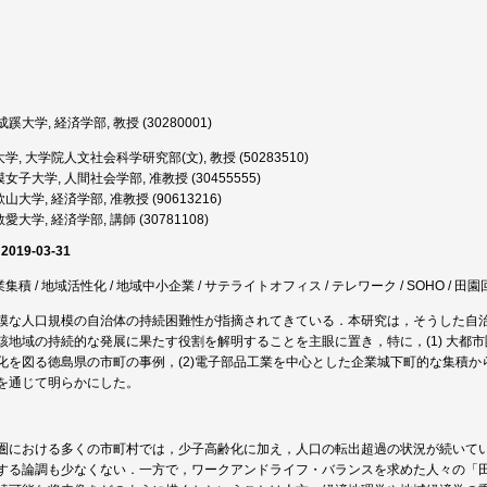
蹊大学, 経済学部, 教授 (30280001)
, 大学院人文社会科学研究部(文), 教授 (50283510)
女子大学, 人間社会学部, 准教授 (30455555)
山大学, 経済学部, 准教授 (90613216)
愛大学, 経済学部, 講師 (30781108)
 2019-03-31
業集積 / 地域活性化 / 地域中小企業 / サテライトオフィス / テレワーク / SOHO / 田
模な人口規模の自治体の持続困難性が指摘されてきている．本研究は，そうした自
該地域の持続的な発展に果たす役割を解明することを主眼に置き，特に，(1) 大都市
化を図る徳島県の市町の事例，(2)電子部品工業を中心とした企業城下町的な集積
を通じて明らかにした。
圏における多くの市町村では，少子高齢化に加え，人口の転出超過の状況が続いて
する論調も少なくない．一方で，ワークアンドライフ・バランスを求めた人々の「