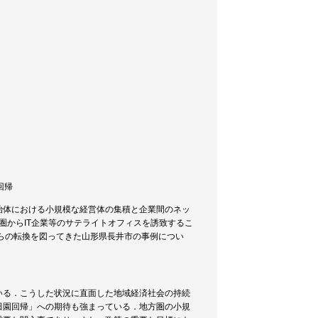
園回帰
治体における小規模な経営体の集積と企業間のネッ
圏からIT企業等のサテライトオフィスを誘致するこ
からの転換を図ってきた山形県長井市の事例につい
いる．こうした状況に直面した地域経済社会の持続
田園回帰」への期待も強まっている．地方圏の小規