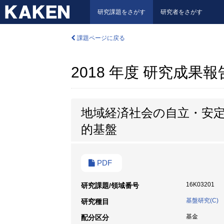
研究課題をさがす
研究者をさがす
課題ページに戻る
2018 年度 研究成果
地域経済社会の自立・安
的基盤
PDF
16K03201
研究課題/領域番号
基盤研究(C)
研究種目
基金
配分区分