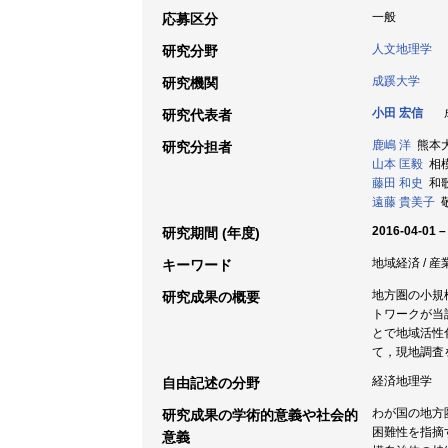
一般
応募区分
人文地理学
研究分野
成蹊大学
研究機関
小田 宏信
成
研究代表者
鹿嶋 洋
熊本大学
研究分担者
山本 匡毅
相模
藤田 和史
和歌
遠藤 貴美子
敬
2016-04-01 –
研究期間 (年度)
地域経済 / 産
キーワード
地方圏の小規
研究成果の概要
トワークが当
とで地域活性
て，現地調査
経済地理学
自由記述の分野
わが国の地方
研究成果の学術的意義や社会的
困難性を指摘
意義