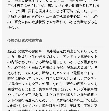
し、精査と修理を行うこととなった。一連の作業は平成30
年4月初旬に完了したが、想定よりも長い期間を要してしま
い、その間、実験を実施することは不可能であった。デー
タ解析と先行研究のレビュー論文執筆を中心に行ったもの
の、研究自体の進捗状況はやや遅れていると判断せざるを
得ない。
今後の研究の推進方策
脳波計の故障の原因を、海外製造元に精査してもらったと
ころ、脳波計本体の異常ではなく、アクティブ電極セット
の内部がねじれによる断線を起こしていることが指摘され
た。経年劣化と毎回の使用による劣化が断線の原因だと考
えられた。そのため、断線したアクティブ電極セットを一
時的に補修してもらい、前年度に購入した新しいアクティ
ブ電極セットを交互に使用しながら、研究の遅延リスクを
回避するとともに、実験を精力的に行い、サンプル数を増
やしていく予定である。また前年度の購入した脳波解析ソ
フトの習得も進んだため、データ解析の効率を上げて仮説
の検証を進めていく。脳波計測の際は、実験者に丁寧にア