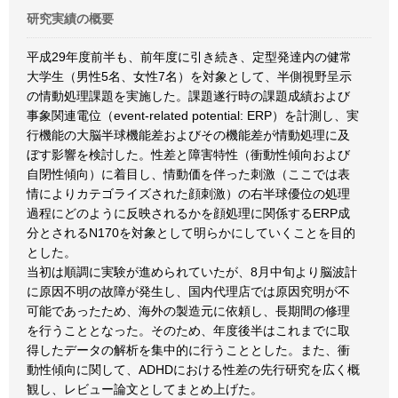
研究実績の概要
平成29年度前半も、前年度に引き続き、定型発達内の健常
大学生（男性5名、女性7名）を対象として、半側視野呈示
の情動処理課題を実施した。課題遂行時の課題成績および
事象関連電位（event-related potential: ERP）を計測し、実
行機能の大脳半球機能差およびその機能差が情動処理に及
ぼす影響を検討した。性差と障害特性（衝動性傾向および
自閉性傾向）に着目し、情動価を伴った刺激（ここでは表
情によりカテゴライズされた顔刺激）の右半球優位の処理
過程にどのように反映されるかを顔処理に関係するERP成
分とされるN170を対象として明らかにしていくことを目的
とした。
当初は順調に実験が進められていたが、8月中旬より脳波計
に原因不明の故障が発生し、国内代理店では原因究明が不
可能であったため、海外の製造元に依頼し、長期間の修理
を行うこととなった。そのため、年度後半はこれまでに取
得したデータの解析を集中的に行うこととした。また、衝
動性傾向に関して、ADHDにおける性差の先行研究を広く概
観し、レビュー論文としてまとめ上げた。