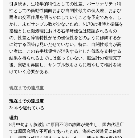
引き続き、生物学的特性としての性差、パーソナリティ特
性としての衝動性傾向および自閉性傾向の個人差、および
両者の交互作用を明らかにしていくことを予定である。し
かし、未だサンプル数が少ないため、N170の潜時と振幅を
指標とした顔処理における右半球優位は確認されるもの
の、性差と障害特性がその優位性をどのように修飾するか
に対する回答は見いだせていない。特に、自閉性傾向が高
い者は、この右半球優性が消失するとした仮説を支持する
結果を得られるまでには至っていない。脳波計の修理完了
後、実験を再開し、サンプル数をさらに増やして検討を続
けていく必要がある。
現在までの達成度
現在までの達成度
3: やや遅れている
理由
8月中旬より脳波計に原因不明の故障が発生し、国内代理店
では原因究明が不可能であったため、海外の製造元に依頼