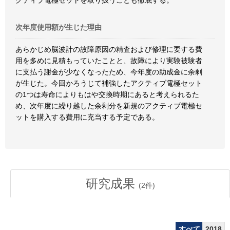
クティブ電極セットを取り扱うことも徹底する。
次年度使用額が生じた理由
あらかじめ脳波計の故障原因の精査および修理に要する費
用を多めに見積もっていたことと、故障により実験被験者
に支払う謝金が少なくなったため、今年度の助成金に余剰
が生じた。今回かろうじて補強したアクティブ電極セット
の1つは寿命によりもはや交換時期にあると考えられるた
め、次年度に繰り越した余剰分を新規のアクティブ電極セ
ットを購入する費用に充当する予定である。
研究成果
(
2
件)
すべて
2018