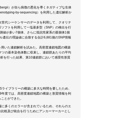
thunbergii）が自ら病徴の悪化を導くネガティブな生体
ng-by-sequencing）を利用した遺伝解析か
た次世代シーケンサーのデータを利用して、クオリテ
析ソフトを利用して一塩基多型（SNP）の検出を行
測値が多い7個体、さらに抵抗性家系の親個体1個
遺伝の理論値に合致する合計6,881個のSNP情報
を用いた連鎖解析を試みた。高密度連鎖地図の構築
ロマツの基本染色体数に収束し、連鎖群あたりの平均
析を行った結果、第10連鎖群において感受性形質
BSライブラリーの構築に多大な時間を要したため、
9年度では、高密度連鎖地図の構築と形質情報を利
ることができた。
報に多くのエラーが含まれているため、それらのエ
の比較及び統合を行うためにアンカーマーカーとし
。