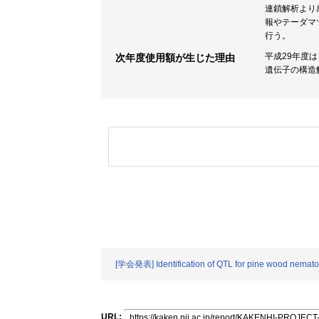
連鎖解析より
報やテーダマ
行う。
平成29年度
次年度使用額が生じた理由
遺伝子の構造
[学会発表] Identification of QTL for pine wood nemato
URL: