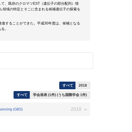
て、既存のクロマツEST（遺伝子の部分配列）情
ゲノム領域の特定とそこに含まれる候補遺伝子の探索を
推進することができた。平成30年度は、候補となる
ある。
すべて
2018
すべて
学会発表 (1件) (うち国際学会 1件)
2018
quencing (GBS)