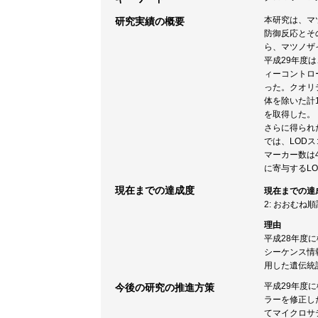
本研究は、マツノ
研究実績の概要
防御反応とその
ら、マツノザ
平成29年度
ィーコントロ
った。クオリ
体を除いた計
を取得した。
さらに得られ
では、LOD
マーカー数は
に寄与するL
現在までの達成度
現在までの達
2: おおむね
理由
平成28年度
シーケンス情
用した遺伝統
平成29年度
今後の研究の推進方策
ラーを修正し
てマイクロサ