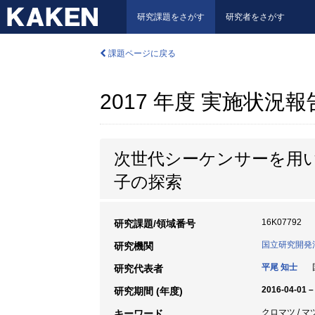
研究課題をさがす
研究者をさがす
課題ページに戻る
2017 年度 実施状況
次世代シーケンサーを用
子の探索
16K07792
研究課題/領域番号
国立研究開発
研究機関
平尾 知士
研究代表者
2016-04-01 –
研究期間 (年度)
クロマツ / 
キーワード