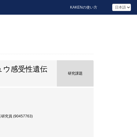
KAKENの使い方
ュウ感受性遺伝
研究課題
 (90457763)