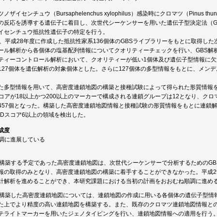
ザイセンチュウ（Bursaphelenchus xylophilus）感染時にクロマツ（Pinus 
反応を誘導する遺伝子に着目し、次世代シーケンサーを用いた遺伝子型決定法（Genotypi
イセンチュウ抵抗性遺伝子の特定を行う。
は、平成28年度に作成した抵抗性家系136個体のGBSライブラリーをもとに取得し
ール解析から各個体の塩基配列情報についてクオリティーチェックを行い、GBS解
ティーコントロール解析において、クオリティーが低い1個体及び遺伝子型情報に欠
127個体を遺伝解析の対象個体とした。さらに127個体の多型情報をもとに、メンデル
た多型情報を用いて、高密度連鎖地図の構築と接種試験によって得られた形質情報
スコアが18以上かつ200以上のマーカーで構成される連鎖グループは12となり、ク
457個となった。構築した高密度連鎖地図情報と接種試験の形質情報をもとに連鎖解
ODスコア6以上の領域を検出した。
成度
順調に進展している
に構築する予定であった高密度連鎖地図は、次世代シーケンサーで分析するためのG
報の取得のみとなり、高密度連鎖地図の構築に着手することができなかった。平成2
計解析を進めることができ、本研究課題における当初の計画をおおむね順調に進め
に構築した高密度連鎖地図については、連鎖地図の作成に用いる各個体の遺伝子型情
た上でより精度の高い連鎖地図を構築する。また、既存のクロマツ連鎖地図情報と
テライトマーカーを用いたジェノタイピングを行い、連鎖地図情報への適用を行う