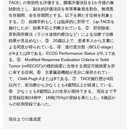
TACE）の有効性を評価する。腫瘍評価項目を1か月後の奏
効割合とし、副次的評価項目を有害事象発生割合、無増悪
生存期間、全生存期間とする。以下を満たす症例を対象と
する。① 組織学的もしくは臨床的に肝癌で、Lip-TACEを
施行したが、効果不応と判断されている。② 肝切除術、
穿刺局所療法（ラジオ波焼灼療法など）による治療で治療
効果が見込めない。③ 20歳以上で、患者本人から文書に
よる同意が得られている。④ 進行度分類（BCLC-stage）
がAまたはBである。ECOG Performance Status が0, 1であ
る。⑤ Modified Response Evaluation Criteria in Solid
Tumor (mRECIST)の標的病変に合致する測定可能病変を肝
に有する症例。⑥ 主要臓器機能が充分に保持されてい
て、 Child-Pugh AまたはBである。⑦ TACE施行歴が4回
以内で、前治療から少なくとも4週間以上が経過している。
⑧ 少なくとも8週間以上の生存が期待できる。 現在まで予
定登録症例24例中、18例(75%)の登録を果たした。6施設か
らの症例登録であった。
現在までの達成度