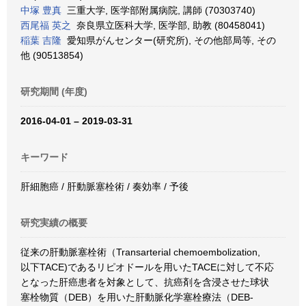
中塚 豊真
三重大学, 医学部附属病院, 講師 (70303740)
西尾福 英之
奈良県立医科大学, 医学部, 助教 (80458041)
稲葉 吉隆
愛知県がんセンター(研究所), その他部局等, その
他 (90513854)
研究期間 (年度)
2016-04-01 – 2019-03-31
キーワード
肝細胞癌 / 肝動脈塞栓術 / 奏効率 / 予後
研究実績の概要
従来の肝動脈塞栓術（Transarterial chemoembolization,
以下TACE)であるリピオドールを用いたTACEに対して不応
となった肝癌患者を対象として、抗癌剤を含浸させた球状
塞栓物質（DEB）を用いた肝動脈化学塞栓療法（DEB-