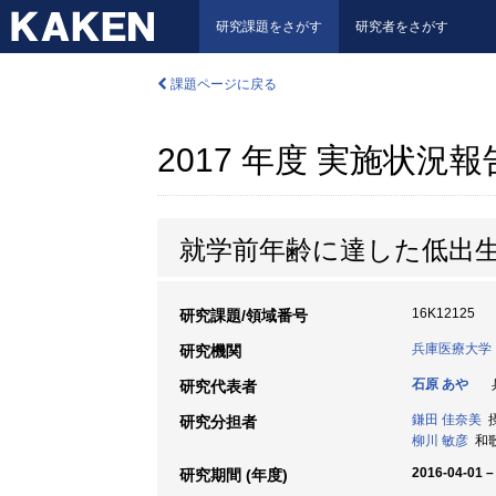
研究課題をさがす
研究者をさがす
課題ページに戻る
2017 年度 実施状況
就学前年齢に達した低出
16K12125
研究課題/領域番号
兵庫医療大学
研究機関
石原 あや
兵
研究代表者
鎌田 佳奈美
摂
研究分担者
柳川 敏彦
和歌
2016-04-01 –
研究期間 (年度)