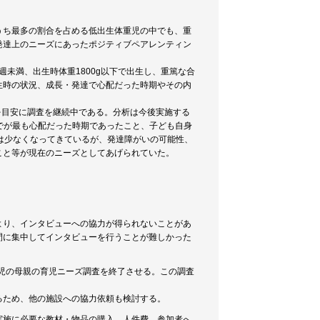
うち最多の割合を占める低出生体重児の中でも、重
発達上のニーズにあったポジティブペアレンティン
週未満、出生時体重1800g以下で出生し、重篤な合
生時の状況、成長・発達で心配だった時期やその内
名を目安に調査を継続中である。分析は今後実施する
までが最も心配だった時期であったこと、子ども自身
は少なくなってきているが、発達障がいの可能性、
こと等が現在のニーズとしてあげられていた。
より、インタビューへの協力が得られないことがあ
間に集中してインタビューを行うことが難しかった
重児の母親の育児ニーズ調査を終了させる。この調査
るため、他の施設への協力依頼も検討する。
実施に必要な教材・物品の購入、人件費、参加者へ