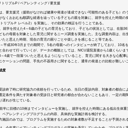
 トリプルP / ペアレンティング / 要支援
は、要支援児（援助がなければ健康や発達が達成できない可能性のある子ども）の
がなくおおむね順調な経過を辿っている子どもの親を対象に、就学を控えた時期の
(トリプルＰ レベル2）を実施し、その効果の検証を行うことである。
は、就学を控えた4～6歳の子どもの育児をしており、子どもの状況としては、在胎36
どもの母親を対象とした育児に関するニーズ調査を実施した。主な調査内容は、出
いたと思えた時期、現在の育児の困りごとや楽しさを感じること等である。
1月～平成30年3月までの期間で、5名の母親へのインタビューが終了しており、10
と合わせて行っていくが、データの概観としては、NICU退院直後から1歳くらい
3～4歳で一段落ついたと思えるようになっていること、育児に関する大きな心配事
ニケーションの問題、手先の不器用さに関すること、通常の発達との比較が難しい
成度
受診終了時に研究協力の依頼を行っているため、当日の受診内容、対象者の都合に
選定条件を満たす対象者の受診日と研究者の都合が合わないこともあり、一定の期
り遅れが生じている。
の前半に目標の10例までインタビューを実施し、就学を控えた時期にある低出生体
、ペアレンティングプログラムの内容、具体的な実施計画を検討する。
力施設のみでは、プログラムを実施するための対象者数が不足することが予測され
は、今年度にペアレンティングプログラムの実施を予定していたため、プログラム