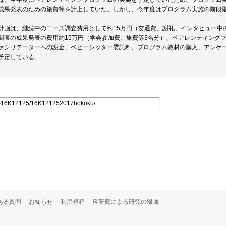
成果発表のための旅費等を計上していた。しかし、今年度はプログラム実施の前段
計画は、継続中のニーズ調査費用として約15万円（交通費、謝礼、インタビュー中
調査の成果発表の費用約15万円（学会参加費、旅費等3名分）、ペアレンティングプ
ァシリテーターへの謝金、ベビーシッター委託料、プログラム教材の購入、アンケー
予定している。
ある質問
お知らせ
利用規程
科研費による研究の帰属