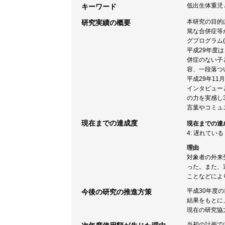
低出生体重児 /
キーワード
本研究の目的
研究実績の概要
篤な合併症等
グプログラム
平成29年度
併症のない子
容、一段落つ
平成29年1
インタビュー
の力を実感し
言葉やコミュ
現在までの達成度
現在までの達
4: 遅れている
理由
対象者の外来
った。また、
ことなどによ
平成30年度
今後の研究の推進方策
結果をもとに
現在の研究協
当初の計画で