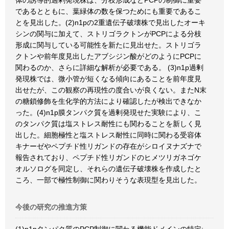
体の誘導的過剰発現株は、分枝形成などPCPの制御に重要
であるとともに、葉緑体の数を保つためにも重要であるこ
とを見出した。(2)n1pの2重遺伝子破壊株で見出したオーキ
シンの関与に加えて、ストリゴラクトンがPCPによる分枝
形成に関与している可能性を新たに見出せた。ストリゴラ
クトンや前年度見出したアブシジン酸がどのようにPCPに
関わるのか、さらに詳細な解析が必要である。 (3)n1p過剰
発現株では、微小管が短くなる傾向にあることを前年度見
出せたが、この観察の再現性の度合いが良くない。またN末
の糖鎖修飾を生化学的方法により確認したが検出できなか
った。(4)n1p膜タンパク質を過剰発現せた実験により、こ
のタンパク質は塩ストレス耐性にも関わることを新しく見
出した。細胞極性と塩ストレス耐性に同時に関わる受容体
キナーゼやペプチド性リガンドの存在がシロイヌナズナで
報告されており、ペプチド性リガンドのヒメツリガネゴケ
オルソログを同定し、それらの遺伝子破壊株を作成したと
ころ、一部で極性制御に関わりそうな表現型を見出した。
今後の研究の推進方策