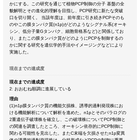
かにする。この研究を通じて植物PCP制御の分子 基盤の全
貌解明とその進化的理解を目指し、PCP研究に新たな突破
口を切り開く。 当該年度は、前年度に引き続きPCPそのも
のやこの膜タンパク質(n1p)がどのようなシグナル系(オーキ
シン、低分子量Gタンパク、細胞骨格系など)と関係してお
り、またこの膜タンパク質がどのようにPCPを制御するの
かに関する研究を遺伝学的手法やイメージングなどにより
実施した。
現在までの達成度
現在までの達成度
2: おおむね順調に進展している
理由
(1)n1p膜タンパク質の機能欠損株、誘導的過剰発現株にお
ける機能解析について解析を進めた。n1pとそのパラログの
2重遺伝子破壊株を確立し、この破壊株についてPCP制御と
の関連を調査したところ、オーキシン依存的にPCP制御に
関わる可能性を見出した。またC末端を欠損させたn1p変異