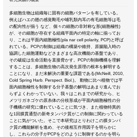
多細胞生物は組織毎に固有の細胞パターンを有している。
例えばハエの翅の感覚剛毛や哺乳類内耳の有毛細胞等は毛
の配向性が揃う など、個々の細胞の非対称な形(細胞極性)
が、その細胞が存在する組織平面内の特定の軸に揃ってお
り、これは平面内細胞極性(pla nar cell polarity, PCP)と呼ば
れている。PCPの制御は組織の構築や維持、原腸陥入時の
協調した細胞運動などさまざまな高次機能の基盤であり、
その破綻は生命活動を直接脅かす。PCPの制御機構を理解
することは、多細胞生物の高次発生原理の根本を解明する
ことになり、まだ未解決の重要な課題である(McNeill, 2010,
Cold Spring Harb. Perspect. Biol.)。 動物に比べ植物では平
面内細胞極性を制御する分子基盤の解明はあまり進んでお
らずよくわかっていない。我々はこれまでの研究から、ヒ
メツリガネゴケの原糸体の分枝形成が平面内細胞極性の分
子機構の研究に優れていることに気づき、また植物特異的
な1回膜貫通型の新奇タンパク質がこの制御に関わっている
ことに気がついた。そこで本研究はとりわけこの膜タンパ
ク質の機能解析を進め、その後相互作用因子を明らかに
し、これらの分子がPCPをどのように制御するのかを明ら