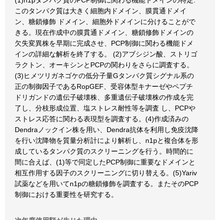
(1)n1pタンパク質のPCP制御に関わる機能ドメインの特定:
このタンパク質は大きく細胞内ドメイン、膜貫通ドメイ
ン、糖鎖修飾 ドメイン、細胞外ドメインに分けることがで
きる。現在作成中の膜貫通ドメイン、糖鎖修飾ドメインの
欠失変異株を早期に完成させ、PCP制御に関わる機能ドメ
インの詳細な解析を終了する。 (2)アブシジン酸、ストリゴ
ラクトン、オーキシンとPCPの関わりをさらに調査する。
(3)ヒメツリガネゴケの低分子量Gタンパク質シグナル系の
正の制御因子であるRopGEF、受容体型キナーゼやペプチ
ドリガンドの遺伝子破壊株、多重遺伝子破壊株の作成を完
了し、分枝形成位置、塩ストレス耐性等を調査 し、PCPや
ストレス応答に関わる表現型を調査する。(4)作成済みの
Dendraノックイン株を用い、Dendra抗体を利用し免疫沈降
を行い沈降物を質量分析計により解析し、n1pと複合体を形
成しているタンパク質のスクリーニングを行う。時間的に
間に合えば、(1)等で同定したPCP制御に重要なドメインと
相互作用する因子のスクリーニングに切り替える。(5)Yariv
試薬などを用いてn1pの糖鎖修飾を調査する。またそのPCP
制御における重要性を研究する。