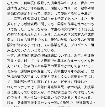
むために、前年度に収録した演劇部学生による、音声での
感情表現のビデオを編集し、感情カテゴリーの一致率や感
情強度の評定を行って、課題として使用する項目を決定
し、音声の学習素材を完成させる予定であった。また、身
振りによる感情表現に関しても、同様の作業を進めるつも
りであった。しかしながら、学生の研究指導等に予想以上
の時間を取られたこともあり、これらの学習素材の作成作
業は、現在も進行中である。後述の学習プログラムが実用
段階に達するまでには、その作業を終え、プログラムに組
み込んでいきたいと考えている。
一方、感情喚起状況の理解課題については、近年、発達障
害児・者に対して、対人場面での基本的なルールなどを教
えていく、社会的スキル学習の重要性が増してきているこ
とから、課題内容を変更して、高校生や青年を想定し、教
室場面等での望ましい言動と望ましくない言動をペアにし
て、演劇部の学生に演じてもらい、ビデオに収録した。こ
れらのシナリオは、実際に発達障害児・者の相談・支援業
務に携わっている知人が、その経験に基づいて作成したも
のであり、実用性は十分に高いものであると考えられる。
現在、発達障害者支援センター等の2施設で、発達障害児・