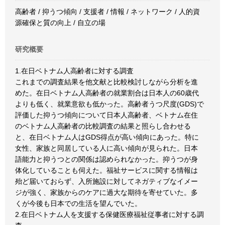
高齢者 / 抑うつ傾向 / 支援者 / 情報 / ネットワーク / 人的資
源確保と質の向上 / 自立の場
研究概要
1.在日ベトナム人高齢者に対する調査
これまでの調査結果を他文献と比較検討しながら分析を進
めた。在日ベトナム人高齢者の就業割合は日本人の60歳代
よりも低く、就業意欲も低かった。高齢者うつ尺度(GDS)で
評価した抑うつ傾向について日本人高齢者、ベトナム在住
のベトナム人高齢者の比較調査の結果と照らし合わせる
と、在日ベトナム人はGDS得点が高い傾向にあった。特に
女性、家族と同居している人に高い傾向が見られた。日本
語能力と抑うつとの関係は認められなかった。抑うつが身
体化していることも伺えた。福祉サービスに関する情報は
殆ど届いておらず、入所施設に対してネガティブなイメー
ジが強く、家族からのケアに過大な期待を寄せていた。多
くが今後も日本での生活を望んでいた。
2.在日ベトナム人を支援する保健医療福祉従事者に対する調