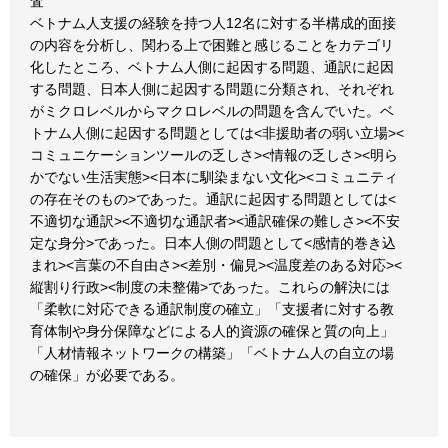
査
ベトナム人支援の経験を持つ人12名に対する半構成的面接
の内容を分析し、関わる上で困難と感じることをカテゴリ
化したところ、ベトナム人側に起因する問題、通訳に起因
する問題、日本人側に起因する問題に分類され、それぞれ
がミクロレベルからマクロレベルの問題を含んでいた。ベ
トナム人側に起因する問題としては<非援助者の弱い立場><
コミュニケーションツールの乏しさ><情報の乏しさ><明ら
かでない生活実態><日本に馴染まない文化><コミュニティ
の存在そのもの>であった。通訳に起因する問題としては<
不適切な通訳><不適切な通訳者><通訳確保の難しさ><不安
定な身分>であった。日本人側の問題として<感情的巻き込
まれ><言葉の不自由さ><差別・偏見><温度差のある対応><
縦割り行政><制度の未整備>であった。これらの解決には
「柔軟に対応できる通訳制度の確立」「支援者に対する教
育体制や身分保障などによる人的資源の確保と質の向上」
「人材情報ネットワークの構築」「ベトナム人の自立の場
の確保」が必要である。