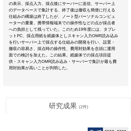
の表示、採点入力、採点後にサーバーに送信、サーバー上
のデータベースで集計する、終了後は撤収も簡便に行える
仕組みの構築は終了したが、ノート型パーソナルコンピュ
ーターの重量、携帯情報端末での操作性などの点が採点者
への負担として残っていた。このため19年度には、タブレ
ットPC、採点用紙を紙媒体としスキャン入力OMR読み込み
を行いサーバー上で採点する仕組みの開発を行い、設置・
撤収の容易さ、採点時の操作性、費用対効果を念頭に運用
面での検討を加えた。この結果。紙媒体での採点項目提
供・スキャン入力OMR読み込み・サーバーで集計が最も費
用対効果が高いことが判明した。
研究成果
(
2
件)