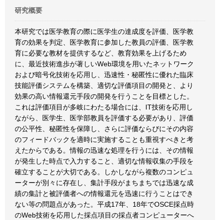
研究概要
本研究では医学教育の際に医学生の達成度を評価、医学教
育の効果を判定、医学教育に参加した教員の評価、医学教
育に必要な教材を提供するなど、教育効果を上げるため
に、最近技術進歩が著しいWeb環境を用いたネットワーク
および暗号化技術を応用し、迅速性・秘匿性に優れた臨床
技能評価システムを構築、適切な評価項目の開発と、より
効果の高い情報還元手段の開発を行うことを目標とした。
これは評価項目が多岐にわたる場合には、IT技術を応用し
ながら、医学生、医学部教員を評価する必要があり、評価
の公平性、秘匿性を保障し、さらに評価ならびにその内容
のフィードバックを適時に実施することも重視すべきと考
えたからである。情報の迅速な処理を行うには、その情報
が発生した時点で入力すること、適切な情報収集の手段を
確立することが大切である。しかしながら複数のコンピュ
ーターが別々に存在し、集計手段がまちまちでは迅速な成
績の集計と被評価者への情報還元を迅速に行うことはでき
ない等の問題点があった。平成17年、18年でOSCE採点時
のWeb技術を応用した採点項目の採点者コンピューターへ