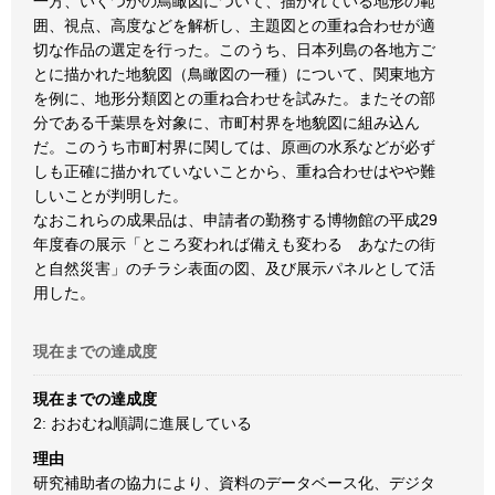
一方、いくつかの鳥瞰図について、描かれている地形の範
囲、視点、高度などを解析し、主題図との重ね合わせが適
切な作品の選定を行った。このうち、日本列島の各地方ご
とに描かれた地貌図（鳥瞰図の一種）について、関東地方
を例に、地形分類図との重ね合わせを試みた。またその部
分である千葉県を対象に、市町村界を地貌図に組み込ん
だ。このうち市町村界に関しては、原画の水系などが必ず
しも正確に描かれていないことから、重ね合わせはやや難
しいことが判明した。
なおこれらの成果品は、申請者の勤務する博物館の平成29
年度春の展示「ところ変われば備えも変わる あなたの街
と自然災害」のチラシ表面の図、及び展示パネルとして活
用した。
現在までの達成度
現在までの達成度
2: おおむね順調に進展している
理由
研究補助者の協力により、資料のデータベース化、デジタ