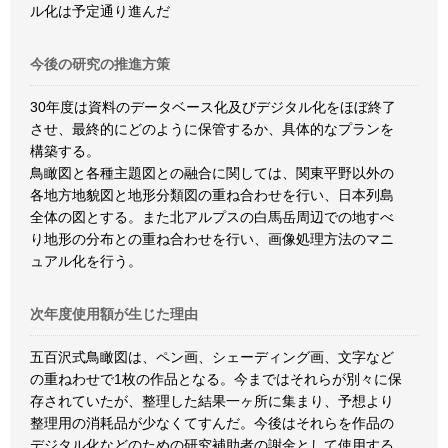
ル化は予定通り進んだ
今後の研究の推進方策
30年度は資料のデータベース化及びデジタル化をほぼ終了
させ、最終的にどのように保管するか、具体的なプランを
構築する。
鳥瞰図と各種主題図との融合に関しては、関東平野以外の
各地方地貌図と地形分類図の重ね合わせを行い、日本列島
全体の図とする。また北アルプスの白馬岳周辺での地すべ
り地形の分布との重ね合わせを行い、画像処理方法のマニ
ュアル化を行う。
次年度使用額が生じた理由
五百沢式鳥瞰図は、ペン画、シェーディング画、文字など
の重ねわせで1枚の作品となる。今まではそれらが別々に保
存されていたが、整理した結果一ヶ所に集まり、予想より
整理用の消耗品が少なくてすんだ。今後はそれらを作品の
デジタル化などのための研究補助者の謝金として使用する