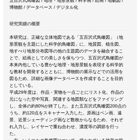
五百沢式鳥瞰図 / 地理・地形景観 / 科学画 / 絵画 / 地貌図 /
博物館 / データベース / デジタル化
研究実績の概要
本研究は、正確な立体地図である「五百沢式鳥瞰図」（地
形景観を主題にした科学的鳥瞰図」に、地質図、植生図、
地すべり地形分布図等の他の主題図のデータを融合するこ
とで、絵画としての美しさを保ちつつ、五百沢式鳥瞰図が
本来内包している豊かな地理・地形景観を表現する科学的
な教材を開発するとともに、博物館の展示などでの活用を
図るため、詳細な画像データベースを作成することを目的
としている。
平成29年度は、作品・実物を一点ごとにリスト化、作品の
元になった空中写真、関連する地図類などをファイリング
し、全体の約80%が終了した。また五百沢式鳥瞰図200点の
うち、約120点をスキャナー入力した。原画はペン画、遠
景、近景シェーディング画など数枚からなるため、それぞ
れ入力し、レイヤーで重ね合わせ、濃度等の調節を行っ
た。