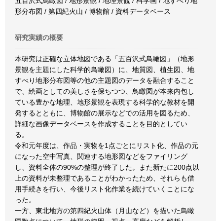
五百沢式鳥瞰図 / 地形景観 / 地理景観 / 科学画 / 地すべり地
形分布図 / 第四紀火山 / 博物館 / 資料データベース
研究実績の概要
本研究は正確な立体地図である「五百沢式鳥瞰図」（地形
景観を主題にした科学的鳥瞰図）に、地質図、植生図、地
すべり地形分布図等の他の主題図のデータを融合すること
で、絵画としての美しさを保ちつつ、鳥瞰図が本来内包し
ている豊かな地理、地形景観を表現する科学的な教材を開
発するとともに、博物館の展示などでの活用を図るため、
詳細な画像データベースを作成することを目的としてい
る。
令和元年度は、作品・実物を1点ごとにリスト化、作品の元
になった空中写真、関連する地形図などをファイリング
し、資料全体の90%の整理が終了した。また新たに200点以
上の資料が未整理であることがわかったため、それらも借
用手続きを行い、今後リスト化作業を続けていくことにな
った。
一方、東北地方の第四紀火山体（月山など）を描いた鳥瞰