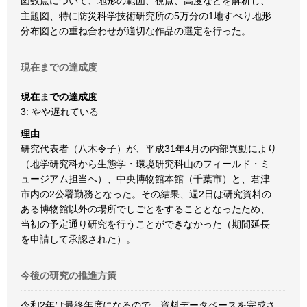
図数点について、地形の範囲、視点、高度などを解析し、
主題図、特に防災科学技術研究所の5万分の1地すべり地形
分布図との重ね合わせが適切な作品の選定を行った。
現在までの達成度
現在までの達成度
3: やや遅れている
理由
研究代表者（八木令子）が、平成31年4月の内部異動により
（地学研究科から生態学・環境研究科山のフィールド・ミ
ュージアム担当へ）、中央博物館本館（千葉市）と、君津
市内の2公署勤務となった。その結果、週2日は研究資料の
ある博物館以外の場所でしごとをすることとなったため、
当初の予定通り研究を行うことができなかった（期間延長
を申請して承認された）。
今後の研究の推進方策
令和2年は最終年度になるので、資料データベースを完成さ