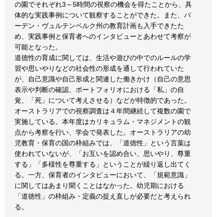
の園でそれぞれ3～5時間の視察の機会を得たことから、具
体的な実践事例について観察することができた。また、バ
ーデン・ヴュルテンベルク州の教育計画も入手できたた
め、実践事例と保育者へのインタビューとあわせて考察が
可能となった。
道徳性の育成に関しては、生活や遊びの中でのルールの学
習や思いやりなどの社会性の形成を通して行われていた
が、自己意識や自己形成と関連した働きかけ（自己の意思
表示や判断の確認、ポートフォリオにおける「私」の自
覚、「死」について考えさせる）などが特徴的であった。
オーストラリアでの視察調査は４年間継続して複数の園で
実施している。本年度はカリキュラム・マネジメントの観
点から考察を行い、学会で発表した。オーストラリアの幼
児教育・保育の国の枠組みでは、「道徳性」という言葉は
使われていないが、「お互いを認め合い、思いやり、尊重
する」「多様性を尊重する」ということが繰り返し出てく
る。一方、保育者のインタビューにおいて、「規範意識」
に関してはあまり聞くことはなかった。幼児期における
「道徳性」の枠組み・定義の捉え直しが必要だと考えられ
る。