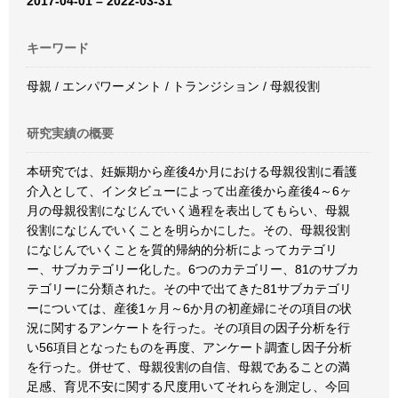
2017-04-01 – 2022-03-31
キーワード
母親 / エンパワーメント / トランジション / 母親役割
研究実績の概要
本研究では、妊娠期から産後4か月における母親役割に看護
介入として、インタビューによって出産後から産後4～6ヶ
月の母親役割になじんでいく過程を表出してもらい、母親
役割になじんでいくことを明らかにした。その、母親役割
になじんでいくことを質的帰納的分析によってカテゴリ
ー、サブカテゴリー化した。6つのカテゴリー、81のサブカ
テゴリーに分類された。その中で出てきた81サブカテゴリ
ーについては、産後1ヶ月～6か月の初産婦にその項目の状
況に関するアンケートを行った。その項目の因子分析を行
い56項目となったものを再度、アンケート調査し因子分析
を行った。併せて、母親役割の自信、母親であることの満
足感、育児不安に関する尺度用いてそれらを測定し、今回