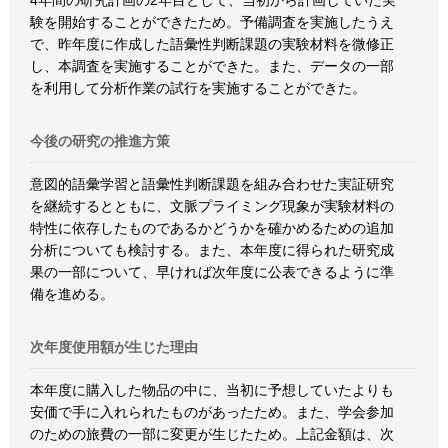
4年間の研究計画の2年目として、当初から計画していた実
験を開始することができたため。予備調査を実施したうえ
で、昨年度に作成した語彙性判断課題の実験材料を微修正
し、本調査を実施することができた。また、データの一部
を利用して分析作業の試行を実施することができた。
今後の研究の推進方策
意図的語彙学習と語彙性判断課題を組み合わせた実証研究
を継続するとともに、文脈プライミング現象が実験材料の
特性に依存したものであるかどうかを確かめるための追加
分析についても検討する。また、本年度に得られた研究成
果の一部について、早ければ次年度に公表できるように準
備を進める。
次年度使用額が生じた理由
本年度に購入した物品の中に、当初に予想していたよりも
安価で手に入れられたものがあったため。また、学会参加
のための旅費の一部に変更が生じたため。上記金額は、次