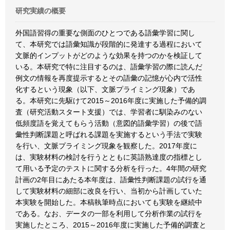
研究実績の概要
外国語習得の重要な側面のひとつである語彙学習に関し
て、本研究では語彙知識が段階的に発達する過程において
文脈的インプットがどのような効果を持つのかを検証して
いる。本研究で特に注目するのは、語彙学習の際に読んだ
例文の情報を再度提示するとその語彙の記憶が心内で活性
化するという現象（以下、文脈プライミング現象）であ
る。本研究に先駆けて2015～2016年度に実施した予備的調
査（研究活動スタート支援）では、学習者に馴染みのない
低頻度語を覚えてもらう活動（意図的語彙学習）の後で語
彙性判断課題と呼ばれる課題を実施するという手法で実験
を行い、文脈プライミング現象を観察した。2017年度に
は、実験材料の検討を行うとともに英語熟達度の指標とし
て用いる予定のテストに関する分析を行った。4年間の研究
計画の2年目にあたる本年度は、語彙性判断課題の試行を通
して実験材料の細部に改良を行い、当初から計画していた
本実験を開始した。本稿執筆時点においても実験を継続中
である。なお、データの一部を利用して分析作業の試行を
実施したところ、2015～2016年度に実施した予備的調査と