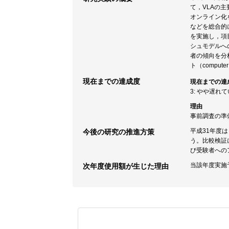
て，VLAの主要な
オンライン化
などを総合的
を実施し，項
シュモデルへ
者の傾向を分
ト（compu
現在までの達成度
現在までの達
3: やや遅れ
理由
事前調査の準
平成31年度
今後の研究の推進方策
う。比較検証に
び受験者への
当該年度実施
次年度使用額が生じた理由