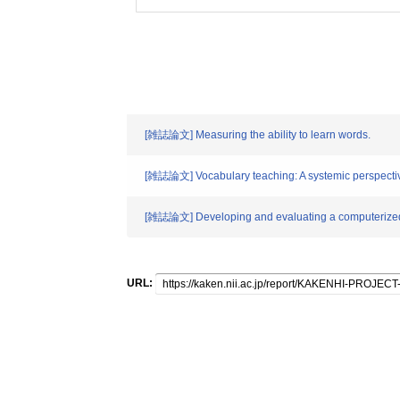
[雑誌論文] Measuring the ability to learn words.
[雑誌論文] Vocabulary teaching: A systemic perspecti
[雑誌論文] Developing and evaluating a computerized ad
URL: