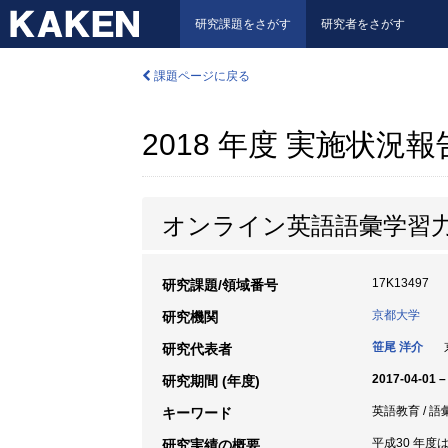
研究課題をさがす
研究者をさがす
課題ページに戻る
2018 年度 実施状況
オンライン英語語彙学習
17K13497
研究課題/領域番号
京都大学
研究機関
笹尾 洋介
京
研究代表者
2017-04-01 –
研究期間 (年度)
英語教育 / 語
キーワード
平成30 年度は
研究実績の概要