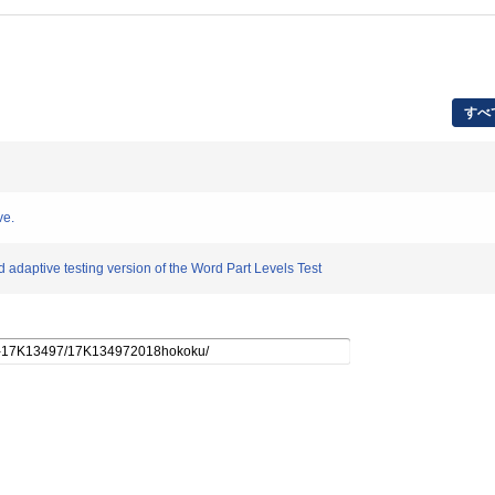
すべ
ve.
aptive testing version of the Word Part Levels Test