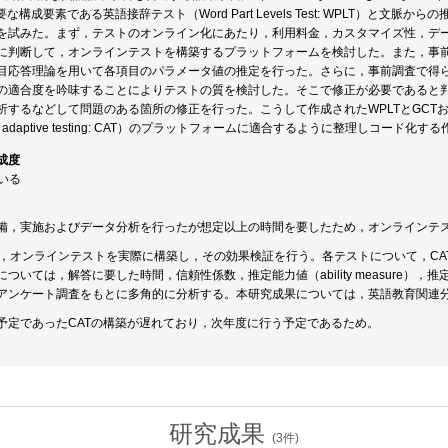
構成要素である英語接辞テスト（Word Part Levels Test: WPLT）と文脈からの推測テスト（
を試みた。まず，テストのオンライン化にあたり，利用料金，カスタマイズ性，デ
に判断して，オンラインテストを構築するプラットフォームを検討した。また，事前調査
目応答理論を用いて各項目のパラメータ値の推定を行った。さらに，事前調査で得
の適合度を吟味することによりテストの質を検討した。そこで修正が必要であると
析するなどして問題のある箇所の修正を行った。こうして作成されたWPLTとGCT
ter adaptive testing: CAT）のプラットフォームに適合するように整理しコ
成度
ている
備，実施およびデータ分析を行ったが想定以上の時間を要したため，オンラインテ
は，オンラインテストを実際に構築し，その効果検証を行う。各テストについて，CAT
ついては，解答に要した時間，信頼性係数，推定能力値（ability measure），推定能
アンケート調査をもとに多角的に分析する。本研究成果については，英語教育関連
予定であったCATの構築が遅れており，次年度に行う予定であるため。
研究成果
(
3
件)