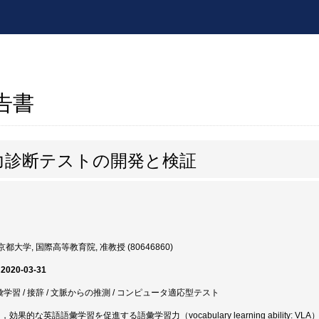
報告書
力診断テストの開発と検証
都大学, 国際高等教育院, 准教授 (80646860)
 2020-03-31
彙学習 / 接辞 / 文脈からの推測 / コンピュータ適応型テスト
，効果的な英語語彙学習を促進する語彙学習力（vocabulary learning abilit