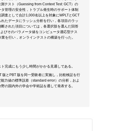
Guessing from Context Test: GCT）の
ータ管理の安全性，トラブル発生時のサポート体制
として合計1,000名以上を対象にWPLTとGCT
られたデータにラッシュ分析を行い，各項目のラッ
判断された項目については，各選択肢を選んだ回答
およびそのパラメータ値をコンピュータ適応型テス
ード化する作業を行い，オンラインテストの構築を行った。
スト完成にもう少し時間がかかる見通しである。
 版とPBT 版を同一受験者に実施し，比較検証を行
力値の標準誤差（standard error）の分析，およ
分野の国内外の学会や学術誌を通して発表する。