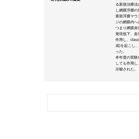
る新規治療法
し網膜浮腫の
黄斑浮腫マウ
ジの網膜内へ
つまり網膜炎症
発現低下、血
作用し、cl
成)を起こし、
った。
本年度の実験
しても作用し
示唆された。