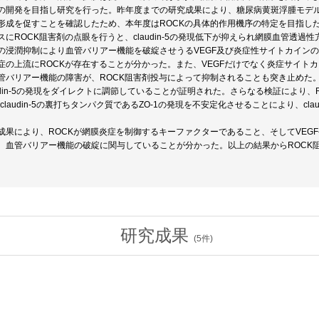
の開発を目指し研究を行った。昨年度までの研究成果により、糖尿病黄斑浮腫モデルマ
形成を促すことを確認したため、本年度はROCKの具体的作用機序の特定を目指し
スにROCK阻害剤の点眼を行うと、claudin-5の発現低下が抑えられ網膜血管透
の浸潤抑制により血管バリアー機能を破綻させうるVEGF及び炎症性サイトカイン
の上流にROCKが存在することが分かった。また、VEGFだけでなく炎症サイトカイン
管バリアー機能の障害が、ROCK阻害剤投与によって抑制されることも突き止めた。
audin-5の発現をダイレクトに調節していることが証明された。さらなる検証により
claudin-5の裏打ちタンパク質であるZO-1の発現を不安定化させることにより、cl
成果により、ROCKが網膜炎症を制御するキーファクターであること、そしてVEG
、血管バリアー機能の破綻に関与していることが分かった。以上の結果からROCK阻
研究成果
(
5
件)