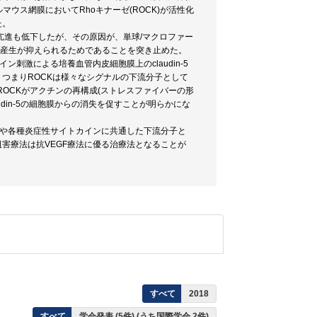
ウス網膜においてRhoキナーゼ(ROCK)が活性化
た。
過性亢進も低下したが、その原因が、単球/マクロファー
の産生が抑えられるためであることを突き止めた。
刺激による培養血管内皮細胞膜上のclaudin-5
つまりROCKは様々なシグナルの下流分子として
、ROCKがアクチンの再構成(ストレスファイバーの形
audin-5の細胞膜からの消失を促すことが明らかにな
Fや各種炎症性サイトカインに共通した下流分子と
害療法は抗VEGF療法に優る治療法となることが
すべて
2018
すべて
学会発表 (5件) (うち国際学会 2件)