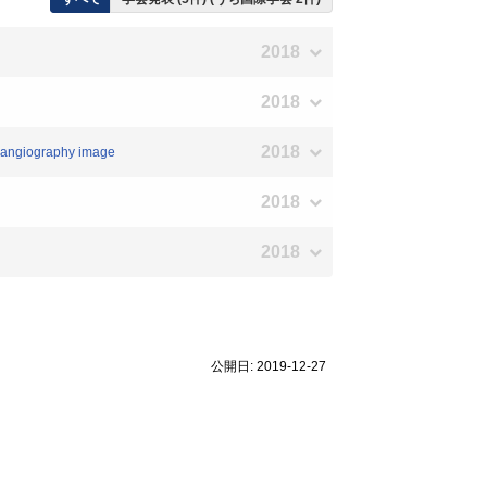
2018
2018
2018
y angiography image
2018
2018
公開日: 2019-12-27