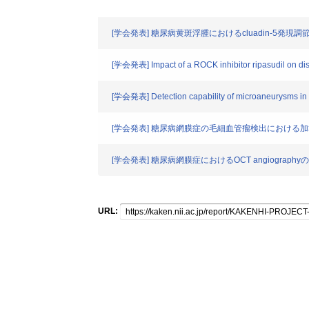
[学会発表] 糖尿病黄斑浮腫におけるcluadin-5発
[学会発表] Impact of a ROCK inhibitor ripasudil on distri
[学会発表] Detection capability of microaneurysms in 
[学会発表] 糖尿病網膜症の毛細血管瘤検出における加算平均
[学会発表] 糖尿病網膜症におけるOCT angiogra
URL: