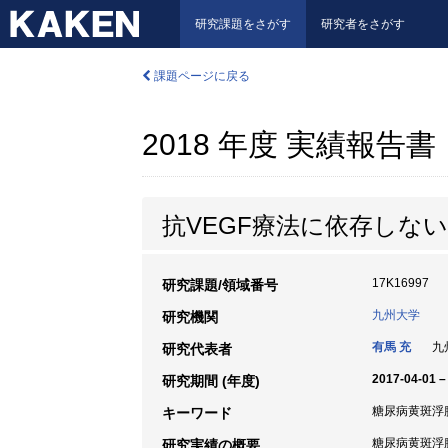
研究課題をさがす
研究者をさがす
課題ページに戻る
2018 年度 実績報告書
抗VEGF療法に依存しな
17K16997
研究課題/領域番号
九州大学
研究機関
有馬 充
九州
研究代表者
2017-04-01 –
研究期間 (年度)
糖尿病黄斑浮腫
キーワード
糖尿病黄斑浮
研究実績の概要