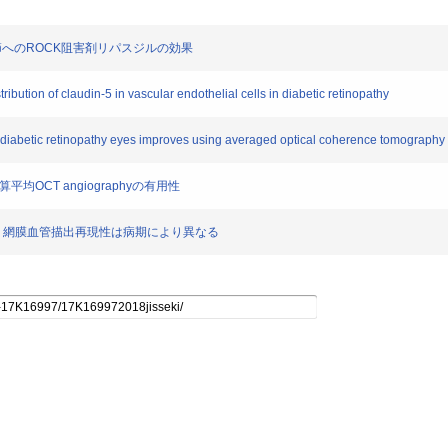
現調節へのROCK阻害剤リパスジルの効果
bution of claudin-5 in vascular endothelial cells in diabetic retinopathy
diabetic retinopathy eyes improves using averaged optical coherence tomograph
OCT angiographyの有用性
phyの 網膜血管描出再現性は病期により異なる