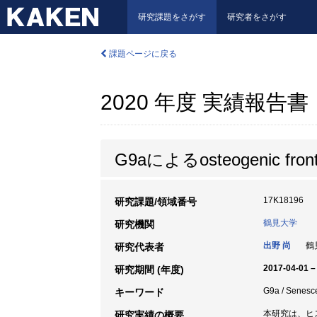
研究課題をさがす
研究者をさがす
課題ページに戻る
2020 年度 実績報告書
G9aによるosteogenic 
17K18196
研究課題/領域番号
鶴見大学
研究機関
出野 尚
鶴見
研究代表者
2017-04-01 –
研究期間 (年度)
G9a / Senes
キーワード
本研究は、ヒス
研究実績の概要