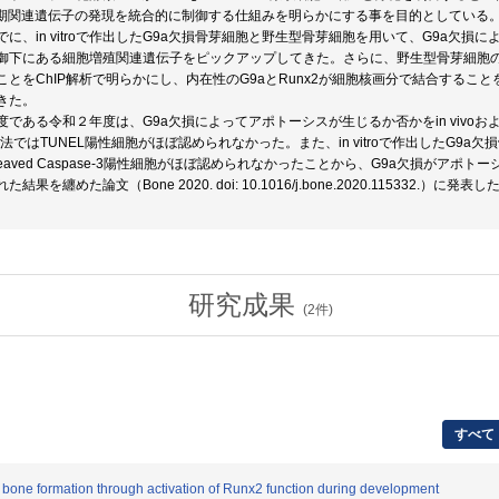
周期関連遺伝子の発現を統合的に制御する仕組みを明らかにする事を目的としている
に、in vitroで作出したG9a欠損骨芽細胞と野生型骨芽細胞を用いて、G9a欠損によ
の制御下にある細胞増殖関連遺伝子をピックアップしてきた。さらに、野生型骨芽細胞のこ
とをChIP解析で明らかにし、内在性のG9aとRunx2が細胞核画分で結合することを抗G
きた。
である令和２年度は、G9a欠損によってアポトーシスが生じるか否かをin vivoおよび
法ではTUNEL陽性細胞がほぼ認められなかった。また、in vitroで作出したG9a欠損骨芽
eaved Caspase-3陽性細胞がほぼ認められなかったことから、G9a欠損がア
果を纏めた論文（Bone 2020. doi: 10.1016/j.bone.2020.115332.）に発表し
研究成果
(
2
件)
すべて
 bone formation through activation of Runx2 function during development