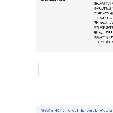
G9aが細胞
令和元年度まで
にRunx2
共に結合するこ
明らかにして
本研究最終年度
用いたTUNEL
染色法でもCl
こまでに得られた結
[雑誌論文] G9a is involved in the regulation of cranial