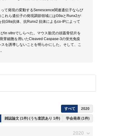
。
って発現の変動するSenescence関連遺伝子ならび
れら遺伝子の発現調節領域にはG9aとRunx2が
9a抗体、抗Runx2 抗体によるco-IPによって
in vitroでしらべた。マウス胎児の頭蓋骨切片を
細胞を用いたCleaved Caspase-3の蛍光免疫
ポトーシスを誘導しないことを明らかにした。そして、こ
た。
すべて
2020
雑誌論文 (1件) (うち査読あり 1件)
学会発表 (1件)
2020