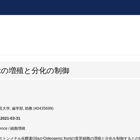
frontの増殖と分化の制御
大学, 歯学部, 助教 (40435699)
 2021-03-31
cence / 細胞増殖
トンメチル化酵素G9aがOsteogenic frontの骨芽細胞の増殖と分化を制御す