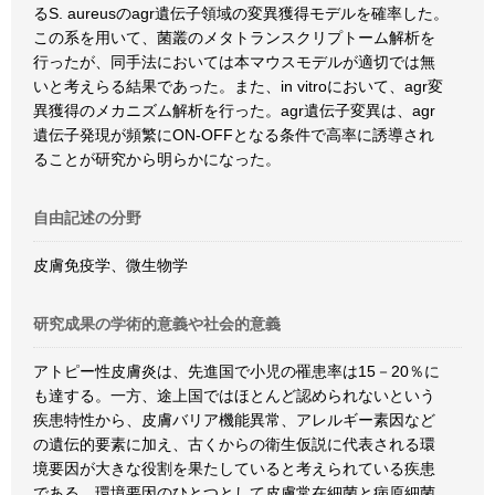
るS. aureusのagr遺伝子領域の変異獲得モデルを確率した。
この系を用いて、菌叢のメタトランスクリプトーム解析を
行ったが、同手法においては本マウスモデルが適切では無
いと考えらる結果であった。また、in vitroにおいて、agr変
異獲得のメカニズム解析を行った。agr遺伝子変異は、agr
遺伝子発現が頻繁にON-OFFとなる条件で高率に誘導され
ることが研究から明らかになった。
自由記述の分野
皮膚免疫学、微生物学
研究成果の学術的意義や社会的意義
アトピー性皮膚炎は、先進国で小児の罹患率は15－20％に
も達する。一方、途上国ではほとんど認められないという
疾患特性から、皮膚バリア機能異常、アレルギー素因など
の遺伝的要素に加え、古くからの衛生仮説に代表される環
境要因が大きな役割を果たしていると考えられている疾患
である。環境要因のひとつとして皮膚常在細菌と病原細菌