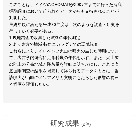
このことは、ドイツのGEOMARが2007年までに行った海底
掘削調査において得られたデータからも支持されることが
判明した。
最終年度にあたる平成20年度は、次のような調査・研究を
行っていく必要がある。
1.現地踏査で収集した試料の年代測定
2.より東方の地域,特にニカラグアでの現地踏査
これらにより、イロベンブ火山の噴火の生じた時期につい
て、考古学的研究に足る精度の年代を示す。また、火山灰
の陸上の分布地域と降灰量を詳細に明ちかにし、これに海
底掘削調査の結果を補完して得られるデータをもとに、当
該噴火が当時のメソアメリカ文明にもたらした影響の範囲
と程度を評価したい。
研究成果
(
2
件)