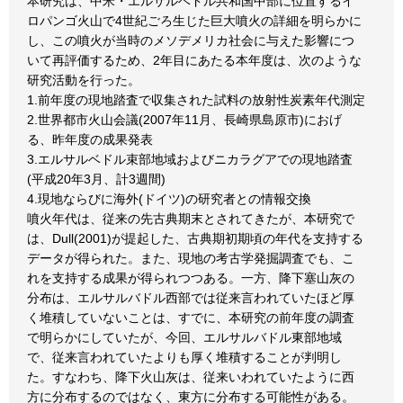
本研究は、中米・エルサルベドル共和国中部に位置するイ
ロパンゴ火山で4世紀ごろ生じた巨大噴火の詳細を明らかに
し、この噴火が当時のメソデメリカ社会に与えた影響につ
いて再評価するため、2年目にあたる本年度は、次のような
研究活動を行った。
1.前年度の現地踏査で収集された試料の放射性炭素年代測定
2.世界都市火山会議(2007年11月、長崎県島原市)におげ
る、昨年度の成果発表
3.エルサルベドル束部地域およびニカラグアでの現地踏査
(平成20年3月、計3週間)
4.現地ならびに海外(ドイツ)の研究者との情報交換
噴火年代は、従来の先古典期末とされてきたが、本研究で
は、Dull(2001)が提起した、古典期初期頃の年代を支持する
データが得られた。また、現地の考古学発掘調査でも、こ
れを支持する成果が得られつつある。一方、降下塞山灰の
分布は、エルサルバドル西部では従来言われていたほど厚
く堆積していないことは、すでに、本研究の前年度の調査
で明らかにしていたが、今回、エルサルバドル東部地域
で、従来言われていたよりも厚く堆積することが判明し
た。すなわち、降下火山灰は、従来いわれていたように西
方に分布するのではなく、東方に分布する可能性がある。