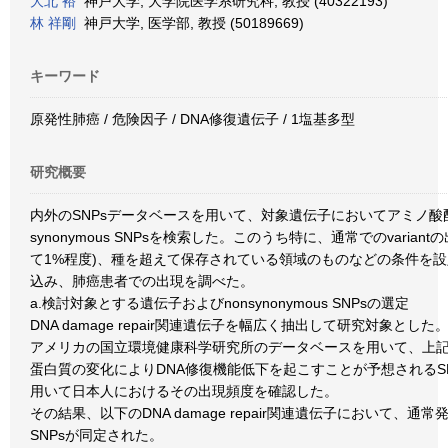
大北 裕
神戸大学, 大学院医学系研究科, 教授 (40322193)
林 祥剛
神戸大学, 医学部, 教授 (50189669)
キーワード
原発性肺癌 / 危険因子 / DNA修復遺伝子 / 1塩基多型
研究概要
内外のSNPsデータベースを用いて、対象遺伝子においてアミノ酸配
synonymous SNPsを検索した。このうち特に、通常でのvaria
て1%程度)、種を超えて保存されている領域のものなどの条件を設
込み、肺癌患者での出現を調べた。
a.検討対象とする遺伝子およびnonsynonymous SNPsの選定
DNA damage repair関連遺伝子を幅広く抽出して研究対象とした
アメリカの国立環境健康科学研究所のデータベースを用いて、上
蛋白質の変化によりDNA修復機能低下を起こすことが予想されるSN
用いて日本人におけるその出現頻度を確認した。
その結果、以下のDNA damage repair関連遺伝子において、通常発現
SNPsが同定された。