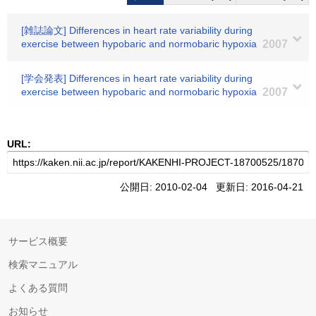
[雑誌論文] Differences in heart rate variability during
exercise between hypobaric and normobaric hypoxia
2007
[学会発表] Differences in heart rate variability during
exercise between hypobaric and normobaric hypoxia
2007
URL:
公開日: 2010-02-04 更新日: 2016-04-21
サービス概要
検索マニュアル
よくある質問
お知らせ