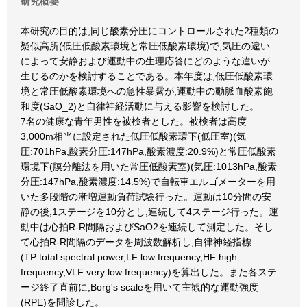
研究概要
本研究の目的は,同じ酸素分圧にコントロールされた2種類の
疑似高所(低圧低酸素環境と常圧低酸素環境)で,気圧の違い
によって安静および運動中の生理応答にどのような違いが
生じるのかを検討することである。本年度は,低圧低酸素環
境と常圧低酸素環境への急性暴露が,運動中の動脈血酸素飽
和度(SaO_2)と自律神経活動に与える影響を検討した。
7名の健康な青年男性を被検者とした。被検者は高度
3,000m相当に設定された低圧低酸素環下(低圧室)(気
圧:701hPa,酸素分圧:147hPa,酸素濃度:20.9%)と常圧低酸素
環境下(膜分離法を用いた常圧低酸素室)(気圧:1013hPa,酸素
分圧:147hPa,酸素濃度:14.5%)で自転車エルゴメーターを用
いた多段階の漸増運動負荷試験行った。運動は10分間の安
静の後,1ステージを10分とし,連続して4ステージ行った。運
動中は心拍R-R間隔およびSaO2を連続して測定した。そし
て心拍R-R間隔のデータを周波数解析し,自律神経指標
(TP:total spectral power,LF:low frequency,HF:high
frequency,VLF:very low frequency)を算出した。また各ステ
ージ終了直前に,Borg's scaleを用いて主観的な運動強度
(RPE)を問診した。