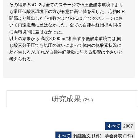
その結果,SaO_2は全てのステージで低圧低酸素環境下より
も常圧低酸素環境下の方が有意に高い値を示した。心拍R-R
間隔より算出した心拍数およびRPEは,全てのステージにお
いて両環境間に差はなかった。全ての自律神経指標も同様
に両環境間に差はなかった。
以上の結果から,高度3,000mに相当する低酸素環境では,同
じ酸素分子圧でも気圧の違いによって体内の低酸素状況に
差が生じるが,それが自律神経活動に与える影響は小さいと
考えられる。
研究成果
(
2
件)
すべて
2007
すべて
雑誌論文 (1件)
学会発表 (1件)