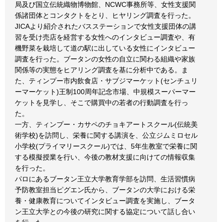
局及び国立伝統織物博物館、NCWC事務所等、女性支援関
係諸団体とコンタクトをとり、ヒヤリング調査を行った。
JICAより紹介されたバスステーションで女性支援団体の講
習を受け売店を経営する女性へのインタビュー調査や、有
機野菜を栽培して道の駅に出している女性にインタビュー
調査を行った。ブータンの女性の自立に関わる組織や家族
関係等の実態をヒアリング調査を基に分析中である。ま
た、ティンプー市内飲食店・サブジマーケット(センチュリ
ーマーケット)王制100周年記念市場、中規模スーパーマー
ケットを見学し、そこで購買中の若者の行動調査を行っ
た。
一方、ティンプー・カサペのチョキアートスクール(伝統美
術学校)を訪問し、栄養に関する講演を、公立ジムミロセル
小学校(プライマリースクール)では、5年生教室で栄養に関
する模擬授業を行い、今後の教材支援に向けての情報収集
を行った。
パロにあるブータン王立大学教育学部を訪問、生活習慣病
予防教室担当ピグエン氏から、ブータンの大学における栄
養・健康教育についてインタビュー調査を実施し、ブータ
ン王立大学との今後の研究に関する協定について話し合い