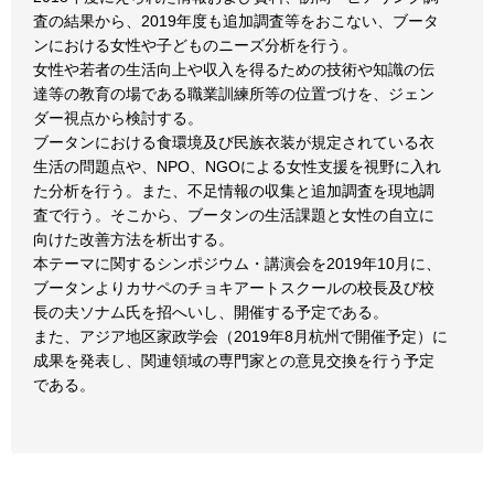
査の結果から、2019年度も追加調査等をおこない、ブータ
ンにおける女性や子どものニーズ分析を行う。
女性や若者の生活向上や収入を得るための技術や知識の伝
達等の教育の場である職業訓練所等の位置づけを、ジェン
ダー視点から検討する。
ブータンにおける食環境及び民族衣装が規定されている衣
生活の問題点や、NPO、NGOによる女性支援を視野に入れ
た分析を行う。また、不足情報の収集と追加調査を現地調
査で行う。そこから、ブータンの生活課題と女性の自立に
向けた改善方法を析出する。
本テーマに関するシンポジウム・講演会を2019年10月に、
ブータンよりカサペのチョキアートスクールの校長及び校
長の夫ソナム氏を招へいし、開催する予定である。
また、アジア地区家政学会（2019年8月杭州で開催予定）に
成果を発表し、関連領域の専門家との意見交換を行う予定
である。