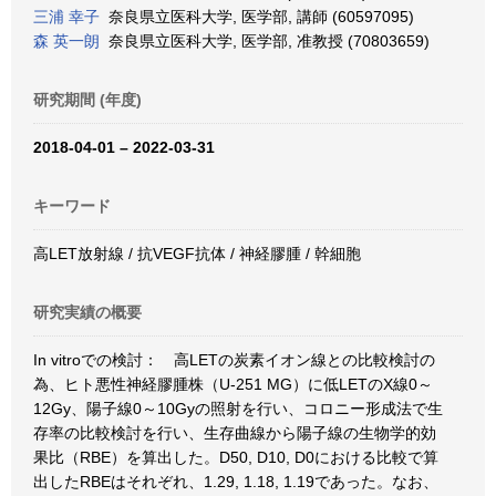
三浦 幸子
奈良県立医科大学, 医学部, 講師 (60597095)
森 英一朗
奈良県立医科大学, 医学部, 准教授 (70803659)
研究期間 (年度)
2018-04-01 – 2022-03-31
キーワード
高LET放射線 / 抗VEGF抗体 / 神経膠腫 / 幹細胞
研究実績の概要
In vitroでの検討： 高LETの炭素イオン線との比較検討の
為、ヒト悪性神経膠腫株（U-251 MG）に低LETのX線0～
12Gy、陽子線0～10Gyの照射を行い、コロニー形成法で生
存率の比較検討を行い、生存曲線から陽子線の生物学的効
果比（RBE）を算出した。D50, D10, D0における比較で算
出したRBEはそれぞれ、1.29, 1.18, 1.19であった。なお、