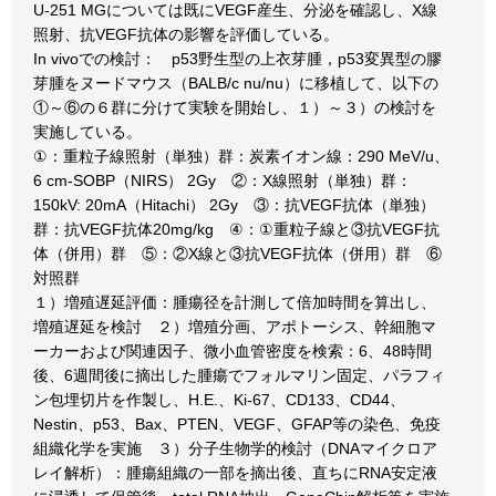
U-251 MGについては既にVEGF産生、分泌を確認し、X線
照射、抗VEGF抗体の影響を評価している。
In vivoでの検討： p53野生型の上衣芽腫，p53変異型の膠
芽腫をヌードマウス（BALB/c nu/nu）に移植して、以下の
①～⑥の６群に分けて実験を開始し、１）～３）の検討を
実施している。
①：重粒子線照射（単独）群：炭素イオン線：290 MeV/u、
6 cm-SOBP（NIRS） 2Gy ②：X線照射（単独）群：
150kV: 20mA（Hitachi） 2Gy ③：抗VEGF抗体（単独）
群：抗VEGF抗体20mg/kg ④：①重粒子線と③抗VEGF抗
体（併用）群 ⑤：②X線と③抗VEGF抗体（併用）群 ⑥
対照群
１）増殖遅延評価：腫瘍径を計測して倍加時間を算出し、
増殖遅延を検討 ２）増殖分画、アポトーシス、幹細胞マ
ーカーおよび関連因子、微小血管密度を検索：6、48時間
後、6週間後に摘出した腫瘍でフォルマリン固定、パラフィ
ン包埋切片を作製し、H.E.、Ki-67、CD133、CD44、
Nestin、p53、Bax、PTEN、VEGF、GFAP等の染色、免疫
組織化学を実施 ３）分子生物学的検討（DNAマイクロア
レイ解析）：腫瘍組織の一部を摘出後、直ちにRNA安定液