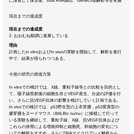
に浸透して保管後、total RNA抽出、GeneChip解析等を実施
現在までの達成度
現在までの達成度
2: おおむね順調に進展している
理由
計画したin vitroおよびin vivoの実験を開始して、解析を進行
中で、結果が得られつつある。
今後の研究の推進方策
In vitroでの検討では、X線、重粒子線等との比較を目的とし
て、陽子線照射後の細胞生存とVEGF産生、分泌の評価を行
い、さらに抗VEGF抗体の影響を検討していく計画である。
In vivoでの検討では、p53野生型の上衣芽腫，p53変異型の
膠芽腫をヌードマウス（BALB/c nu/nu）に移植して行って
いる実験を継続して、重粒子線、X線、抗VEGF抗体および
これらの併用による増殖抑制と細胞死、幹細胞の変化につ
いての解析をすすめ、さらにDNAマイクロアレイ解析から