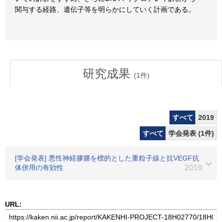
関与する経路、遺伝子等を明らかにしていく計画である。
研究成果
(
1
件)
すべて
2019
すべて
学会発表 (1件)
[学会発表] 悪性神経膠腫を標的とした重粒子線と抗VEGF抗
体併用の有効性
2019
URL: