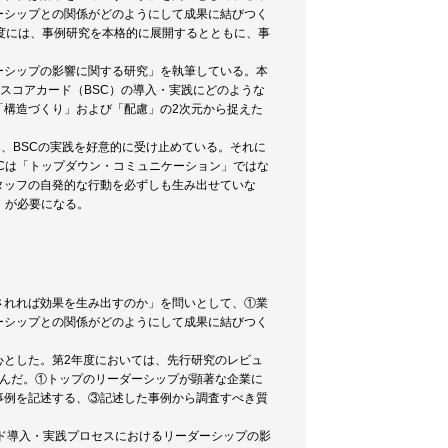
ーシップとの関係がどのようにして成果に結びつく
度には、事例研究を本格的に展開するとともに、事
。
ーシップの影響に関する研究」を執筆している。本
スコアカード（BSC）の導入・実践にどのような
「構造づくり」および「配慮」の2次元から捉えた
、BSCの実践を好意的に受け止めている。それに
Cは「トップダウン・コミュニケーション」ではな
タッフの自発的な行動を必ずしも生み出せていな
」が必要になる。
されれば効果を生み出すのか」を問いとして、①業
ーシップとの関係がどのようにして成果に結びつく
心とした。第2年度においては、先行研究のレビュ
踏んだ。①トップのリーダーシップが顕著な企業に
事例を記述する、③記述した事例から調査すべき質
ド導入・実践プロセスにおけるリーダーシップの影