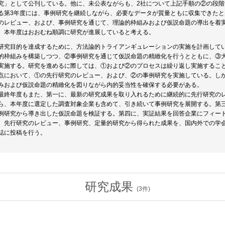
究」として公刊している。他に、未公表ながらも、2社について上記手順の②の段階
る第3年度には、事例研究を継続しながら、必要なデータが質量ともに収集できた
のレビュー、および、事例研究を通じて、理論的枠組みおよび仮説命題の導出を着
、本年度はおおむね順調に研究が進展していると考える。
研究目的を達成するために、方法論的トライアンギュレーションの実施を計画して
的枠組みを構築しつつ、②事例研究を通じて仮説命題の精緻化を行うとともに、③
実施する。研究を進めるに際しては、①および②のプロセスは繰り返し実施するこ
点において、①の先行研究のレビュー、および、②の事例研究を実施している。し
みおよび仮説命題の精緻化を図りながら内的妥当性を確保する必要がある。
最終年度もまた、第一に、最新の研究成果を取り入れるために継続的に先行研究の
ら、本年度に選定した調査対象企業も含めて、引き続いて事例研究を展開する。第
例研究から導き出した仮説命題を検証する。第四に、実証結果を回答企業にフィー
、先行研究のレビュー、事例研究、定量的研究から得られた成果を、国内外での学
誌に投稿を行う。
研究成果
(
3
件)