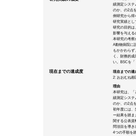
績測定システ
のか、の2点
例研究から得
研究実績とし
研究の目的は
影響を与える
本研究の考察
A動物病院に
もかかわらず
く、財務的成
い。BSCを
現在までの達成度
現在までの達
2: おおむね
理由
本研究は、「
績測定システ
のか、の2点
初年度には、
ー結果を踏ま
関する公表資
問項目を導き
4つの手順を