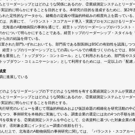
ムとリーダーシップとはどのような関係にあるのか、②業績測定システムとリーダ
を実証的に明らかにすることを目的とする。本研究の目的を達成するために、第2年
られた定性的なデータから、鍵概念の定義や理論的枠組みの精度向上を図っている
ては、共著にて、「バランスト・スコアカード導入・実践プロセスにおけるリーダ
、北海道のA動物病院の事例を通じて、経営トップのリーダーシップがバランスト・
のかについて明らかにすることである。経営トップのリーダーシップ・スタイルを
から次の結論を得ている。
設置された部門いずれにおいても、部門長である獣医師はBSCの有効性を認識しつつ
、経営トップのリーダーシップとしての高いレベルでの構造づくりのもとでは、BS
果を重視した「トップダウン・コントロール」として利用されるため、部門長やス
「トップダウン・コミュニケーション」として利用するためには、一定以上の「配慮
成度
順調に進展している
どのようなリーダーシップの下でどのような特性を有する業績測定システムが実践
ムとリーダーシップとはどのような関係にあるのか、②業績測定システムとリーダ
を実証的に明らかにすることを目的とする。
先行研究のレビューを通じて理論的枠組みおよび仮説命題の精緻化を研究活動の中
えつつ、事例研究を本格的に実施している。調査企業の選定には次の4つの手順を
料を収集する、②業績測定システムを中心として、公表資料に基づいた対象企業の
出す、④対象企業にインタビュー調査の依頼を行う。
踏んだ上で、北海道のA動物病院の事例研究に関しては、「バランスト・スコアカー