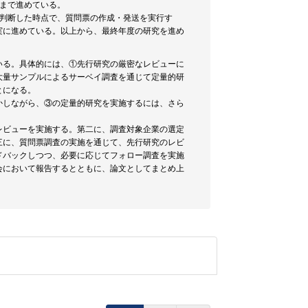
まで進めている。
と判断した時点で、質問票の作成・発送を実行す
実に進めている。以上から、最終年度の研究を進め
いる。具体的には、①先行研究の厳密なレビューに
大量サンプルによるサーベイ調査を通じて定量的研
とになる。
かしながら、③の定量的研究を実施するには、さら
レビューを実施する。第二に、調査対象企業の選定
三に、質問票調査の実施を通じて、先行研究のレビ
ドバックしつつ、必要に応じてフォロー調査を実施
会において報告するとともに、論文としてまとめ上