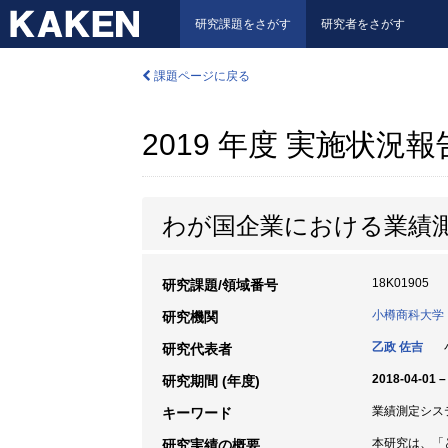
研究課題をさがす
研究者をさがす
課題ページに戻る
2019 年度 実施状況
わが国企業における業績
18K01905
研究課題/領域番号
小樽商科大学
研究機関
乙政 佐吉
小
研究代表者
2018-04-01 –
研究期間 (年度)
業績測定システ
キーワード
本研究は、「
研究実績の概要