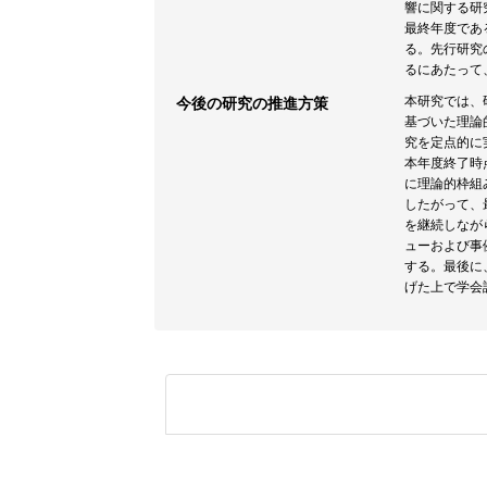
響に関する研
最終年度であ
る。先行研究
るにあたって
本研究では、
今後の研究の推進方策
基づいた理論
究を定点的に
本年度終了時
に理論的枠組
したがって、
を継続しなが
ューおよび事
する。最後に
げた上で学会