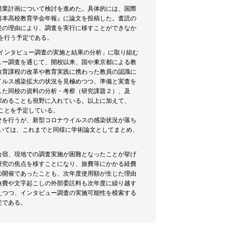
授業計画について検討を進めた。具体的には、国際
日本高校教育学会年報』に論文を投稿した。査読の
述の理由により、調査を実行に移すことができなか
を行う予定である。
とインタビュー調査の実施と結果の分析」に取り組む
ュー調査を通じて、開校以来、国や東京都による教
教育課程の改革や教育実践に携わった教員の認識に
イルス感染拡大の状況を見極めつつ、準備と実査を
した同校の資料の分析・考察（研究課題２）、及
深めることも視野に入れている。以上に加えて、
ことを予定している。
せを行うが、新型コロナウイルスの感染状況が落ち
ついては、これまでと同様に学術論文としてまとめ、
合宿、現地での調査実施が困難となったことが挙げ
研究の焦点を移すことになり、旅費等にかかる経費
の開催であったことも、次年度使用額が生じた理由
旅費や文字起こしの外部委託料も次年度に繰り越す
えつつ、インタビュー調査の実施可能性を模索する
定である。