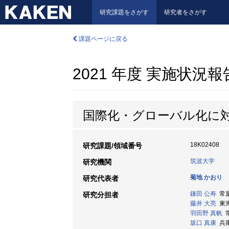
研究課題をさがす
研究者をさがす
課題ページに戻る
2021 年度 実施状況
国際化・グローバル化に
18K02408
研究課題/領域番号
筑波大学
研究機関
菊地 かおり
研究代表者
鎌田 公寿
常葉
研究分担者
藤井 大亮
東海
羽田野 真帆
常
坂口 真康
兵庫