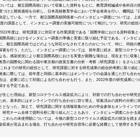
ついては、都立国際高校において収集した資料をもとに、教育課程編成や各科目の
置づけと開発過程を分析し、日本高校教育学会において学会発表を行い、機関誌『
決定している。一方で、都立国際高校関係者へのインタビュー調査については、上
2年度の課題として、インタビュー調査の実施可能性について検討しつつ、研究の総括
2022年度は、研究課題２に対応する作業課題である「国際学校における資料収集
国際高校におけるインタビュー調査の準備と実査に取り組む予定である。インタビ
に、都立国際高校ではどのような対応がなされてきたのかについて、特に、同校の
探索を行う。ただし、インタビュー調査については、前年度に続き、新型コロナウ
なる。感染状況により都立国際高校における実査が困難な場合は、現在までに収集
教育の国際化に関わる国や東京都の政策文書の分析・考察（研究課題１）をさらに
は、これまでの研究の総括として、研究課題に対する研究成果の総合的考察に取り組む
推進に際しては、前年度と同様に基本的にはオンラインでの会議を通じた打ち合わ
合は、必要に応じて対面による打ち合わせも行う。また、2022年度の研究成果に
稿する予定である。
が生じた理由は、新型コロナウイルス感染拡大により、対面での打ち合わせや研究
ため、基本的にはオンラインでの打ち合わせに切り替え、収集済みの資料の分析に
ととなった。加えて、研究課題に関する情報収集のための学会参加もオンラインで
、研究チーム全体で資料分析に取り組んだこともあり、インタビュー調査にかかる
。これらの未使用額については、今後の新型コロナウイルス感染拡大の状況を踏ま
染収束が見込まれる場合、打ち合わせや研究合宿等に必要な経費として使用する予