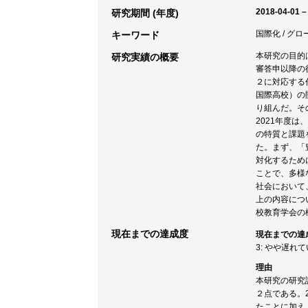
2018-04-01 –
研究期間 (年度)
国際化 / グロ
キーワード
本研究の目的
研究実績の概要
審答申以降の
２に対応する
国際高校）の
り組んだ。そ
2021年度
の特質と課題
た。まず、「
対化するため
ことで、多様
社会において
上の内容につ
校教育学会の
現在までの達成度
現在までの達
3: やや遅れ
理由
本研究の研究
２点である。
たことに加え