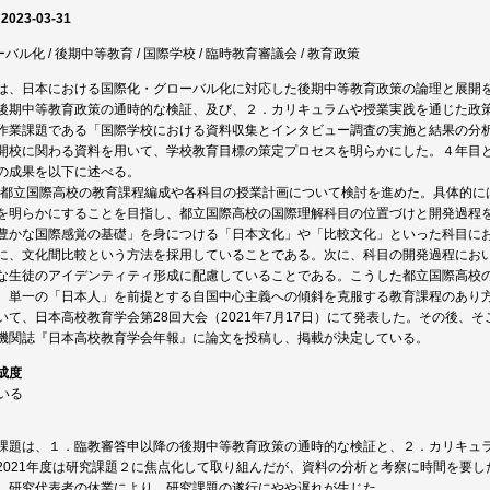
 2023-03-31
ーバル化 / 後期中等教育 / 国際学校 / 臨時教育審議会 / 教育政策
は、日本における国際化・グローバル化に対応した後期中等教育政策の論理と展開
後期中等教育政策の通時的な検証、及び、２．カリキュラムや授業実践を通じた政策
作業課題である「国際学校における資料収集とインタビュー調査の実施と結果の分
開校に関わる資料を用いて、学校教育目標の策定プロセスを明らかにした。４年目と
の成果を以下に述べる。
は、都立国際高校の教育課程編成や各科目の授業計画について検討を進めた。具体的
を明らかにすることを目指し、都立国際高校の国際理解科目の位置づけと開発過程
豊かな国際感覚の基礎」を身につける「日本文化」や「比較文化」といった科目に
に、文化間比較という方法を採用していることである。次に、科目の開発過程にお
な生徒のアイデンティティ形成に配慮していることである。こうした都立国際高校
、単一の「日本人」を前提とする自国中心主義への傾斜を克服する教育課程のあり
いて、日本高校教育学会第28回大会（2021年7月17日）にて発表した。その後、
機関誌『日本高校教育学会年報』に論文を投稿し、掲載が決定している。
成度
ている
課題は、１．臨教審答申以降の後期中等教育政策の通時的な検証と、２．カリキュ
2021年度は研究課題２に焦点化して取り組んだが、資料の分析と考察に時間を要
、研究代表者の休業により、研究課題の遂行にやや遅れが生じた。