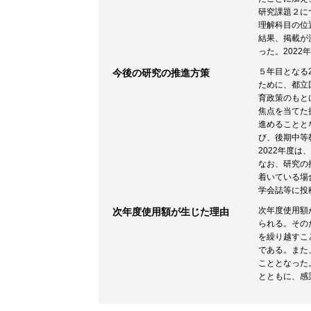
研究課題２に
理解科目の位
結果、掲載が
った。202
５年目となる
今後の研究の推進方策
ために、都立
育政策のもと
焦点を当てた
進めることと
び、後期中等
2022年度
なお、研究の
着いている場
学会誌等に投
次年度使用額
次年度使用額が生じた理由
られる。その
を繰り越すこ
である。また
こととなった
とともに、感