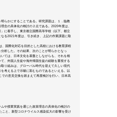
を明らかにすることである。研究課題は、１．臨教
理念の具体化の検討の２点である。2020年度は、
析」に着手し、東京都立国際高等学校（以下、都立
なる2021年度は、引き続き、上記の作業課題に取
には、国際化対応を目的とした高校における教育課程
を分析した。その結果、次のことが明らかとなっ
おいては、日本文化を基盤としながらも、それを相
いて、外国人生徒や海外帰国生徒の経験を重視する
の取り組みは、グローバル時代を迎えて久しい現代
方を考える上で示唆に富むものであるといえる。以
そこでの意見交換を踏まえて再度検討を行い、日本高
ラムや授業実践を通じた政策理念の具体化の検討の
したこと、新型コロナウイルス感染拡大の影響を受け