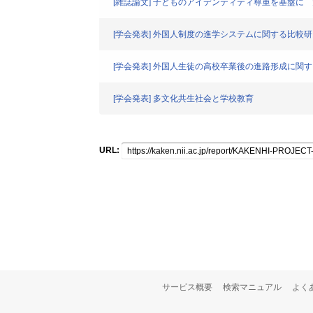
[雑誌論文] 子どものアイデンティティ尊重を基盤に
[学会発表] 外国人制度の進学システムに関する比較
[学会発表] 外国人生徒の高校卒業後の進路形成に
[学会発表] 多文化共生社会と学校教育
URL:
サービス概要
検索マニュアル
よく