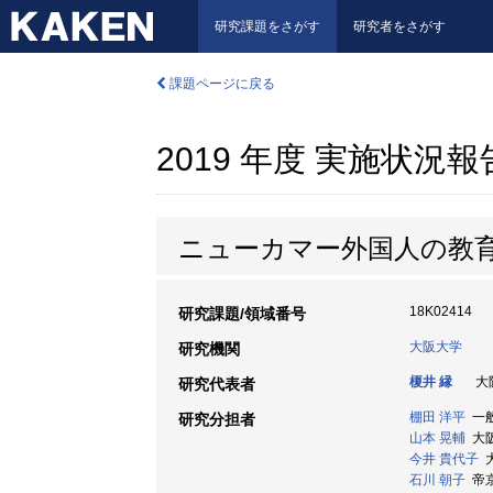
研究課題をさがす
研究者をさがす
課題ページに戻る
2019 年度 実施状況
ニューカマー外国人の教
18K02414
研究課題/領域番号
大阪大学
研究機関
榎井 縁
大阪
研究代表者
棚田 洋平
一般
研究分担者
山本 晃輔
大阪
今井 貴代子
大
石川 朝子
帝京大