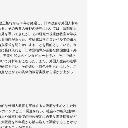
改正施行から30年が経過し、日本政府が外国人材を
ある。その教育の分野の研究においては、法制度上
知見を導いてきたが、その研究の視座は教室や学校
れる傾向があった。本研究はマクロレベルでの編入
編入様式を明らかにすることを目的としている。今
的に受け入れる「日本語指導が必要な帰国生徒・外
、卒業生40人のインタビューを行い、そこで成さ
ついて分析をおこなった。また、外国人生徒の進学
較研究を行い、その違い・特色を明らかにした。こ
力点などがその具体的教育実践から浮かび上がっ
駆的な外国人教育を実施する大阪府を中心とした昨
へのインタビュー調査を行い、社会への編入(進学・
向上や日本社会での地位安定に必要な進路指導がど
と大阪府を昨年度から踏み込んで調査することがで
かにすることができた。