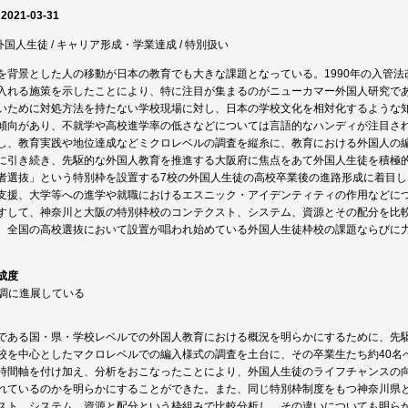
 2021-03-31
 外国人生徒 / キャリア形成・学業達成 / 特別扱い
を背景とした人の移動が日本の教育でも大きな課題となっている。1990年の入管法
入れる施策を示したことにより、特に注目が集まるのがニューカマー外国人研究で
いために対処方法を持たない学校現場に対し、日本の学校文化を相対化するような
傾向があり、不就学や高校進学率の低さなどについては言語的なハンディが注目さ
し、教育実践や地位達成などミクロレベルの調査を縦糸に、教育における外国人の
に引き続き、先駆的な外国人教育を推進する大阪府に焦点をあて外国人生徒を積極
者選抜」という特別枠を設置する7校の外国人生徒の高校卒業後の進路形成に着目し
支援、大学等への進学や就職におけるエスニック・アイデンティティの作用などに
すして、神奈川と大阪の特別枠校のコンテクスト、システム、資源とその配分を比
、全国の高校選抜において設置が唱われ始めている外国人生徒枠校の課題ならびに
成度
順調に進展している
である国・県・学校レベルでの外国人教育における概況を明らかにするために、先
校を中心としたマクロレベルでの編入様式の調査を土台に、その卒業生たち約40名
時間軸を付け加え、分析をおこなったことにより、外国人生徒のライフチャンスの
れているのかを明らかにすることができた。また、同じ特別枠制度をもつ神奈川県
スト、システム、資源と配分という枠組みで比較分析し、その違いについても明ら