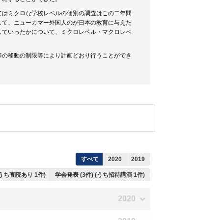
てはミクロな学校レベルの個別の調査はこの二年間
して、ニューカマー外国人のが日本の教育に与えた
していったかについて、ミクロレベル・マクロレベ
等の移動の制限等により計画どおり行うことができ
すべて
2020
2019
(うち査読あり 1件)
学会発表 (3件) (うち招待講演 1件)
2020