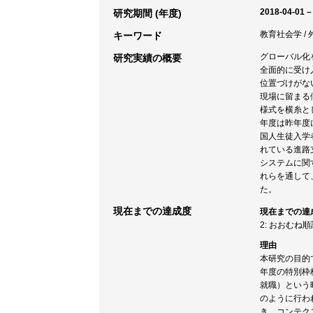
2018-04-01 –
研究期間 (年度)
教育社会学 /
キーワード
グローバル化
研究実績の概要
全面的に受け
位置づけがな
現場に留まる
様式を横糸と
年度は昨年度
国人生徒入学
れている進路
システムに関
れらを通して
た。
現在までの達成度
現在までの達
2: おおむね
理由
本研究の目的
年度の特別枠
就職）という
のように行わ
き、コンテク