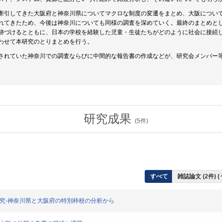
牽引してきた大阪府と神奈川県についてマクロな制度の変遷をまとめ、大阪につい
れてきたため、今後は神奈川についても同様の調査を深めていく。最終のまとめと
跡づけるとともに、日本の学校を経験した児童・生徒たちがどのように社会に接続
わせて本研究のとりまとめを行う。
されていた神奈川での調査ならびに中間的な報告書の作成などが、研究会メンバー
。
研究成果
(
5
件)
すべて
雑誌論文 (2件) 
研究-神奈川県と大阪府の特別枠校の分析から