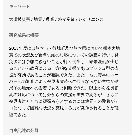
キーワード
大規模災害 / 地震 / 農業 / 外食産業 / レジリエンス
研究成果の概要
2018年度には熊本市・益城町及び熊本県において熊本大地
震での状況及び食料供給の対応についての調査を行い，発
災後には予想できないことが様々発生し，結果混乱が生じ
ることから政府による一方的な支援であるプッシュ型の支
援が有効であることが確認できた。また，地元資本のスー
パーへの調査により被災者救済への並々ならない意欲が結
局その地元への愛着であると判断できた。以上から発災初
期の対応については外からの支援が重要であるが，さらに
被災者達とともに頑張ろうとする力には地元への愛着がテ
コとなって困難な状況を克服する力が発揮されることが確
認できた。
自由記述の分野