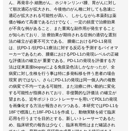
ん、再発非小 細胞がん、ホジキンリンパ腫、胃がんに対し
て順次適応が拡大され、今後他のがん種に対しても急速に
適応が拡大される可能性が高い。 しかしながら本薬剤は薬
価が極めて高価であるだけでなく、一定の頻度で治療効果
が不良な例があること、また重篤な副作用が発生すること
が知られており、治 療効果が期待される症例の適切な選別
法の確立が必要不可欠である。 腫瘍におけるPD-L1発現
は、抗PD-1 /抗PD-L1療法に対する反応を予測するバイオマ
ーカーであるため、腫瘍におけるPD-L1の発現レベルの正確
な評価法の確立が 重要である。PD-L1の発現を評価する方
法は従来直接biopsyによる免疫染色法しかなかったが、全
病変に対し生検を行う事は特に多発転移を伴う患者の場合
現実 的ではない。さらにPD-L1の発現は同一個人内の複数
の病変で不均一である可能性、また治療に伴い動的に変化
する可能性が指摘されており、非侵襲的な評価法 の確立が
望まれる。近年ポジトロントレーサーを用いてPDL1の発現
を画像化する方法が報告されつつある。本研究ではPD-L1を
18Fで標識した18F-PD-L1を作成 し、動物実験を経て臨床
応用を行うまでを目的とする。新しいトレーサーであるた
め、臨床研究の報告は少なく、臨床有用性はまだ確認され