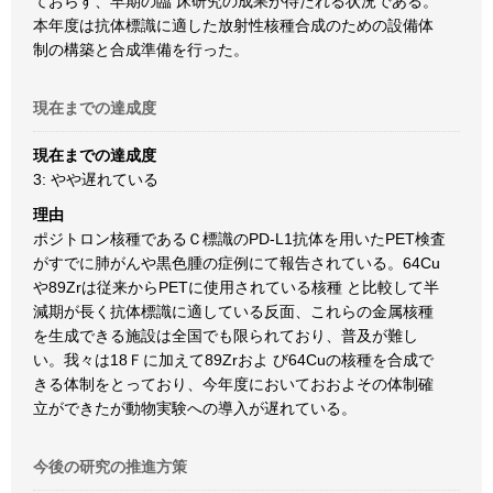
ておらす、早期の臨 床研究の成果が待たれる状況である。
本年度は抗体標識に適した放射性核種合成のための設備体
制の構築と合成準備を行った。
現在までの達成度
現在までの達成度
3: やや遅れている
理由
ポジトロン核種であるＣ標識のPD-L1抗体を用いたPET検査
がすでに肺がんや黒色腫の症例にて報告されている。64Cu
や89Zrは従来からPETに使用されている核種 と比較して半
減期が長く抗体標識に適している反面、これらの金属核種
を生成できる施設は全国でも限られており、普及が難し
い。我々は18Ｆに加えて89Zrおよ び64Cuの核種を合成で
きる体制をとっており、今年度においておおよその体制確
立ができたが動物実験への導入が遅れている。
今後の研究の推進方策