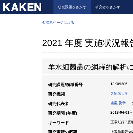
研究課題をさがす
研究者をさがす
課題ページに戻る
2021 年度 実施状況
羊水細菌叢の網羅的解析
18K09306
研究課題/領域番号
久留米大学
研究機関
吉里 俊幸
久
研究代表者
2018-04-01 –
研究期間 (年度)
正常妊婦 / 
キーワード
正常単胎妊娠2
研究実績の概要