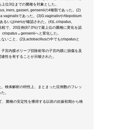
る上位3位までの菌種を対象とした。
rs, gasseri, genseniiの4種類であった。(2)
ginalisであった。(3)G.vaginalisやAtopobium
inersが確認された。(4)L.crispatus,
較で、20症例(87.0%)で最上位の菌種に変化を認
crispatus→genseniiへと変化した。
Lactobacillusの中でもcrispatusと
、子宮内膜ポリープ切除術等の子宮内膜に損傷を及
関連性を有することが示唆された。
た。検体解析の特性上、まとまった症例数のフレッ
った。
えて、菌種の安定性を獲得する以前の妊娠初期から検