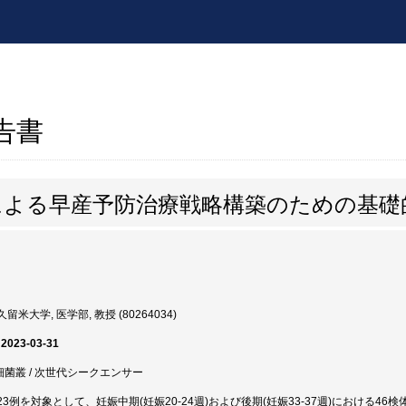
報告書
による早産予防治療戦略構築のための基礎
留米大学, 医学部, 教授 (80264034)
 2023-03-31
腟細菌叢 / 次世代シークエンサー
3例を対象として、妊娠中期(妊娠20-24週)および後期(妊娠33-37週)における