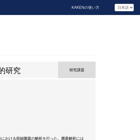
KAKENの使い方
的研究
研究課題
46検体における腟細菌叢の解析を行った。菌叢解析には