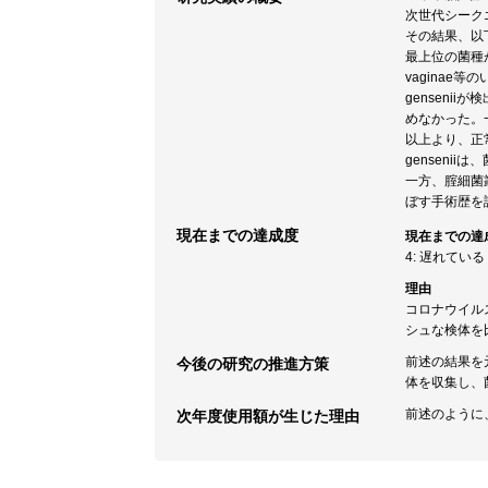
次世代シーク
その結果、以下の点
最上位の菌種がLa
vaginae等
genseni
めなかった。一方、
以上より、正常
genseni
一方、腟細菌
ぼす手術歴を
現在までの達成度
現在までの達
4: 遅れている
理由
コロナウイル
シュな検体を
前述の結果を
今後の研究の推進方策
体を収集し、
前述のように
次年度使用額が生じた理由