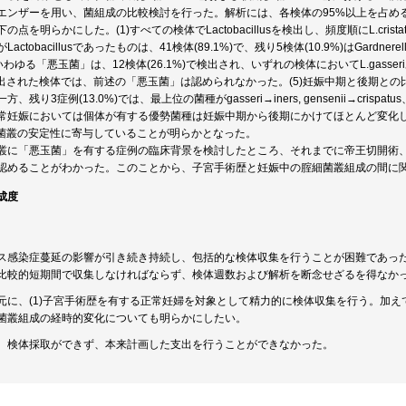
エンザーを用い、菌組成の比較検討を行った。解析には、各検体の95%以上を占め
を明らかにした。(1)すべての検体でLactobacillusを検出し、頻度順にL.cristatus, ine
ctobacillusであったものは、41検体(89.1%)で、残り5検体(10.9%)はGardnerella va
のいわゆる「悪玉菌」は、12検体(26.1%)で検出され、いずれの検体においてL.gasseriあるいは
iが検出された検体では、前述の「悪玉菌」は認められなかった。(5)妊娠中期と後期との比
残り3症例(13.0%)では、最上位の菌種がgasseri→iners, gensenii→crispatus、
妊娠においては個体が有する優勢菌種は妊娠中期から後期にかけてほとんど変化しないこと、(2)
iは、菌叢の安定性に寄与していることが明らかとなった。
叢に「悪玉菌」を有する症例の臨床背景を検討したところ、それまでに帝王切開術
認めることがわかった。このことから、子宮手術歴と妊娠中の腟細菌叢組成の間に
成度
ス感染症蔓延の影響が引き続き持続し、包括的な検体収集を行うことが困難であっ
比較的短期間で収集しなければならず、検体週数および解析を断念せざるを得なか
元に、(1)子宮手術歴を有する正常妊婦を対象として精力的に検体収集を行う。加
菌叢組成の経時的変化についても明らかにしたい。
、検体採取ができず、本来計画した支出を行うことができなかった。