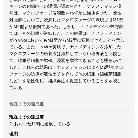
ァージの創傷内への浸潤が認められた。ナノメディシン投
与は、マクロファージ浸潤数をわずかに減少させた。陰性
対照群において、浸潤したマクロファージの表現型はM1型
がM2型より優勢であった。しかし、ナノメディシン投与群
では、その比率が逆転した。この結果は、ナノメディシン
がin vivoにおいてもM1型からM2型に変換できることを示し
ている。また、in vitro実験で、ナノメディシンを添加した
マクロファージの培養液は添加していない培養液と比較し
て、線維芽細胞の増殖、浸潤を増強できることも明らかに
した。これらの結果は、ナノメディシンによるM2型マクロ
ファージの誘導が液性因子を介して他の細胞（線維芽細胞
など）を活性化し、組織再生を促進していることを示唆し
ている。
現在までの達成度
現在までの達成度
2: おおむね順調に進展している
理由