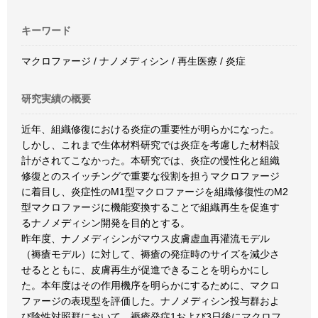
キーワード
マクロファージ / ナノメディシン / 再生医療 / 炎症
研究実績の概要
近年、組織修復における炎症の重要性が明らかになった。
しかし、これまで生体材料研究では炎症を考慮した材料設
計がされてこなかった。本研究では、炎症の慢性化と組織
修復とのスイッチングで重要な役割を担うマクロファージ
に着目し、炎症性のM1型マクロファージを組織修復性のM2
型マクロファージに機能変換することで組織再生を促進す
るナノメディシン開発を目的とする。
昨年度、ナノメディシンがマウス皮膚虚血再灌流モデル
（褥瘡モデル）に対して、褥瘡の発症時のサイズを減少さ
せるとともに、皮膚再生が促進できることを明らかにし
た。本年度はその作用機序を明らかにするために、マクロ
ファージの表現型を評価した。ナノメディシン投与群およ
び陰性対照群において、褥瘡発症1および3日後にマクロフ