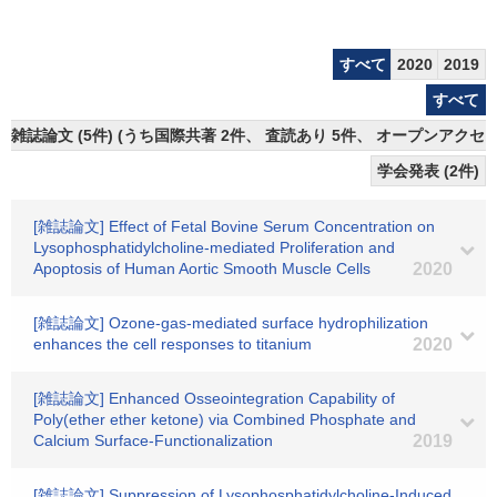
すべて
2020
2019
すべて
雑誌論文 (5件) (うち国際共著 2件、 査読あり 5件、 オープンアクセス
学会発表 (2件)
[雑誌論文] Effect of Fetal Bovine Serum Concentration on
Lysophosphatidylcholine-mediated Proliferation and
Apoptosis of Human Aortic Smooth Muscle Cells
2020
[雑誌論文] Ozone-gas-mediated surface hydrophilization
enhances the cell responses to titanium
2020
[雑誌論文] Enhanced Osseointegration Capability of
Poly(ether ether ketone) via Combined Phosphate and
Calcium Surface-Functionalization
2019
[雑誌論文] Suppression of Lysophosphatidylcholine‐Induced