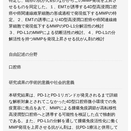
特定し、既存の抗がん剤のなかからこのMMP発現を上昇さ
せるものを同定した。１、EMTが誘導する4D型高浸潤口腔
癌や癌関連線維芽細胞の形成過程で発現低下するMMPの特
定。２、EMTの誘導により4D型高浸潤口腔癌や癌関連線維
芽細胞で発現低下するMMPのPD-L1分解活性の検討
３、PD-L1のMMPによる切断活性の検討。４、PD-L1の分
解活性を持つMMPを発現上昇させる抗がん剤の検討
自由記述の分野
口腔癌
研究成果の学術的意義や社会的意義
本研究結果は、PD-1とPD-1リガンドが発見されるまで詳細
な解析対象とされてこなかった4D型口腔癌微小環境での免
疫寛容に焦点をあて、MMPによる腫瘍免疫調節が高転移性
高浸潤型口腔癌へと誘導する可能性を検証した点で独創的
である。また、PD-L1の分解を通して腫瘍免疫活性化に働く
MMP発現を上昇させる抗がん剤は、抗PD-1療法と併用して