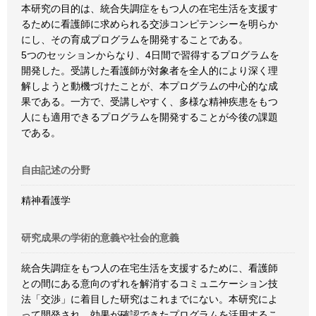
本研究の目的は、統合失調症をもつ人の在宅生活を支援す
るために看護師に求められる交渉コンピテンシーを明らか
にし、その育成プログラムを開発することである。
5つのセッションからなり、4日間で習得するプログラムを
開発した。受講した看護師が対象者を全人的により深く理
解しようと動機づけたことが、本プログラムの中心的な成
果である。一方で、受講しやすく、多様な精神疾患をもつ
人にも適用できるプログラムを開発することが今後の課題
である。
自由記述の分野
精神看護学
研究成果の学術的意義や社会的意義
統合失調症をもつ人の在宅生活を支援するために、看護師
との間にある意向のずれを解消するコミュニケーション技
法「交渉」に着目した研究はこれまでにない。本研究によ
って開発され、効果が確認できたプログラムを活用するこ